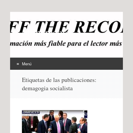
offtherecord
OTR
Menú
Ir
Etiquetas de las publicaciones:
al
demagogia socialista
contenido