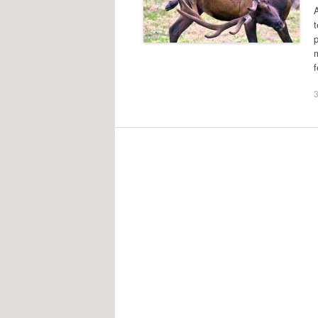
A
t
p
m
3