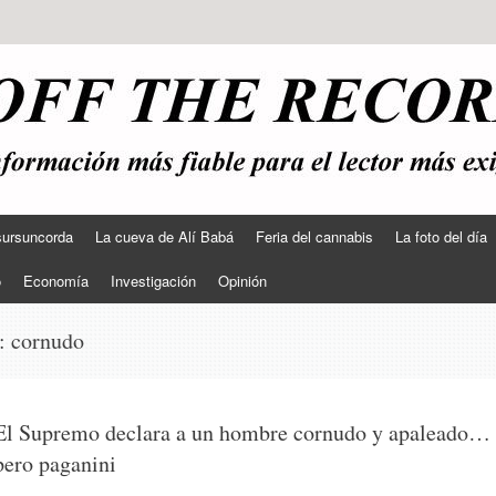
sursuncorda
La cueva de Alí Babá
Feria del cannabis
La foto del día
o
Economía
Investigación
Opinión
s:
cornudo
El Supremo declara a un hombre cornudo y apaleado…
pero paganini