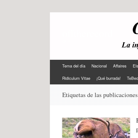
offtherecord
OTR
Ir
Tema del día
Nacional
Affaires
El
al
contenido
Ridiculum Vitae
¡Qué burrada!
TeBe
Etiquetas de las publicacione