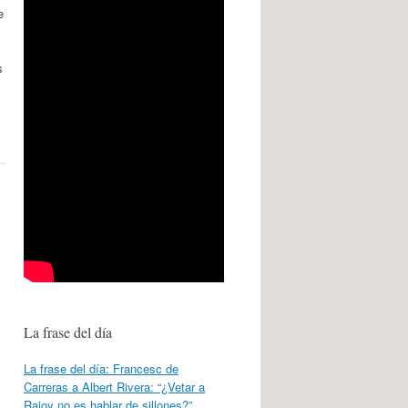
e
s
La frase del día
La frase del día: Francesc de
Carreras a Albert Rivera: “¿Vetar a
Rajoy no es hablar de sillones?”