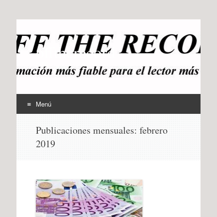
offtherecord
OTR
Menú
Ir
Publicaciones mensuales:
febrero
al
2019
contenido