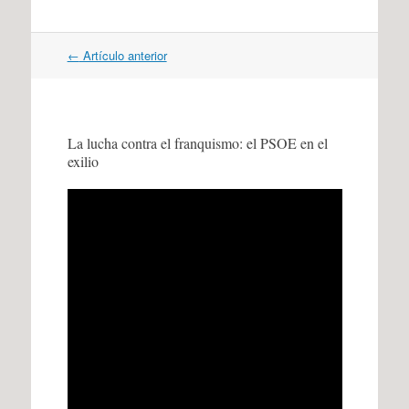
Navegación
←
Artículo anterior
por
artículos
La lucha contra el franquismo: el PSOE en el
exilio