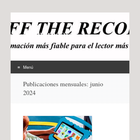
offtherecord
OTR
Menú
Ir
Publicaciones mensuales:
junio
al
2024
contenido