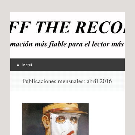
offtherecord
OTR
Menú
Ir
Publicaciones mensuales:
abril 2016
al
contenido