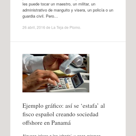
les puede tocar un maestro, un militar, un
administrativo de manguito y visera, un policía o un
guardia civil. Pero…
26 abril, 2016
de
La Teja de Plomo
.
Ejemplo gráfico: así se ‘estafa’ al
fisco español creando sociedad
offshore en Panamá
Algunos jalean a los ‘choris’, y esos mismos