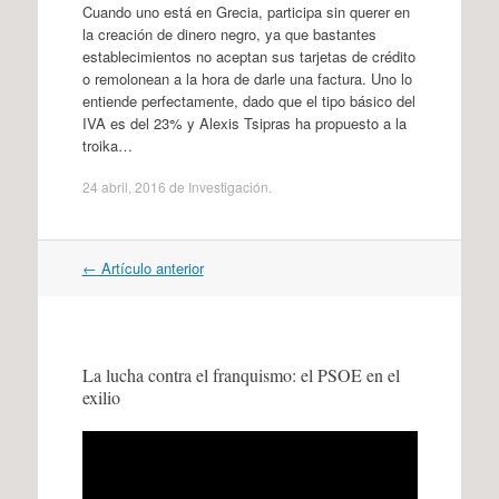
Cuando uno está en Grecia, participa sin querer en
la creación de dinero negro, ya que bastantes
establecimientos no aceptan sus tarjetas de crédito
o remolonean a la hora de darle una factura. Uno lo
entiende perfectamente, dado que el tipo básico del
IVA es del 23% y Alexis Tsipras ha propuesto a la
troika…
24 abril, 2016
de
Investigación
.
Navegación
←
Artículo anterior
por
artículos
La lucha contra el franquismo: el PSOE en el
exilio