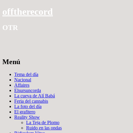
offtherecord
OTR
Menú
Ir
Tema del día
al
Nacional
contenido
Affaires
Elsursuncorda
La cueva de Alí Babá
Feria del cannabis
La foto del día
El grafitero
Reality Show
La Teja de Plomo
Ruido en las ondas