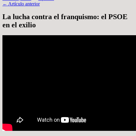
Navegación
←
Artículo anterior
por
La lucha contra el franquismo: el PSOE
artículos
en el exilio