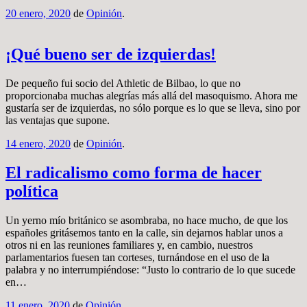
20 enero, 2020
de
Opinión
.
¡Qué bueno ser de izquierdas!
De pequeño fui socio del Athletic de Bilbao, lo que no
proporcionaba muchas alegrías más allá del masoquismo. Ahora me
gustaría ser de izquierdas, no sólo porque es lo que se lleva, sino por
las ventajas que supone.
14 enero, 2020
de
Opinión
.
El radicalismo como forma de hacer
política
Un yerno mío británico se asombraba, no hace mucho, de que los
españoles gritásemos tanto en la calle, sin dejarnos hablar unos a
otros ni en las reuniones familiares y, en cambio, nuestros
parlamentarios fuesen tan corteses, turnándose en el uso de la
palabra y no interrumpiéndose: “Justo lo contrario de lo que sucede
en…
11 enero, 2020
de
Opinión
.