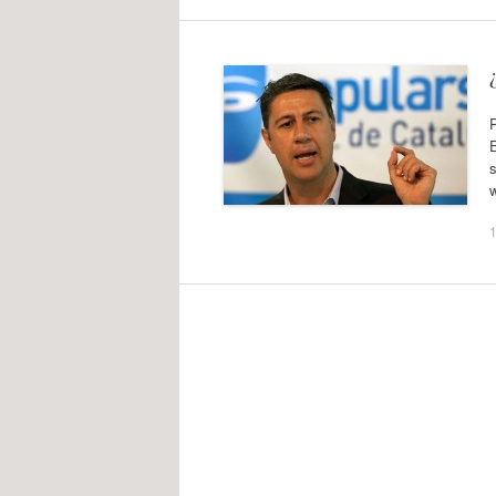
P
E
w
1