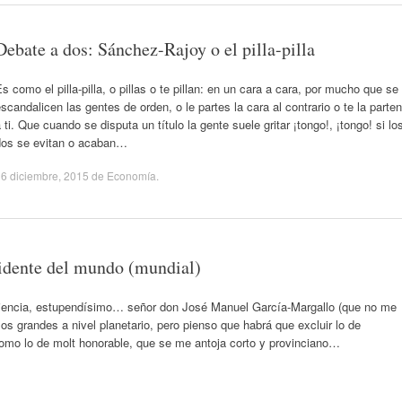
Debate a dos: Sánchez-Rajoy o el pilla-pilla
s como el pilla-pilla, o pillas o te pillan: en un cara a cara, por mucho que se
scandalicen las gentes de orden, o le partes la cara al contrario o te la parten
 ti. Que cuando se disputa un título la gente suele gritar ¡tongo!, ¡tongo! si lo
dos se evitan o acaban…
6 diciembre, 2015
de
Economía
.
sidente del mundo (mundial)
ciencia, estupendísimo… señor don José Manuel García-Margallo (que no me
los grandes a nivel planetario, pero pienso que habrá que excluir lo de
como lo de molt honorable, que se me antoja corto y provinciano…