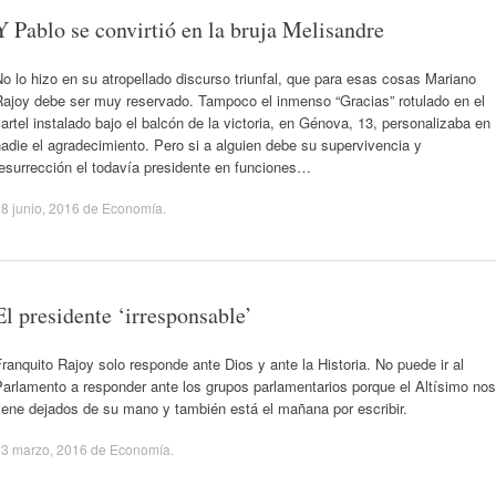
Y Pablo se convirtió en la bruja Melisandre
o lo hizo en su atropellado discurso triunfal, que para esas cosas Mariano
Rajoy debe ser muy reservado. Tampoco el inmenso “Gracias” rotulado en el
artel instalado bajo el balcón de la victoria, en Génova, 13, personalizaba en
adie el agradecimiento. Pero si a alguien debe su supervivencia y
esurrección el todavía presidente en funciones…
8 junio, 2016
de
Economía
.
El presidente ‘irresponsable’
ranquito Rajoy solo responde ante Dios y ante la Historia. No puede ir al
arlamento a responder ante los grupos parlamentarios porque el Altísimo nos
iene dejados de su mano y también está el mañana por escribir.
23 marzo, 2016
de
Economía
.