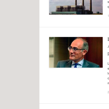
s
q
1
L
t
c
2