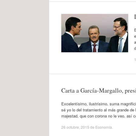
E
e
a
1
Carta a García-Margallo, pre
Excelentísimo, ilustrísimo, suma magnifi
sé yo lo del tratamiento al más grande de 
majestad, que con corona no le veo, así 
26 octubre, 2015
de
Economía
.