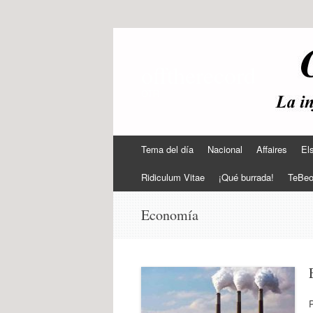
offtherecord
OTR
Ir
Tema del día
Nacional
Affaires
El
al
contenido
Ridiculum Vitae
¡Qué burrada!
TeBe
Economía
P