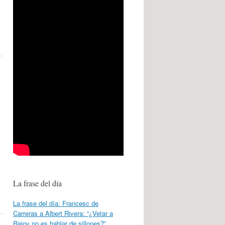
La frase del día
La frase del día: Francesc de
Carreras a Albert Rivera: “¿Vetar a
Rajoy no es hablar de sillones?”