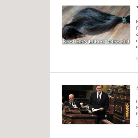
N
c
n
r
2
F
P
t