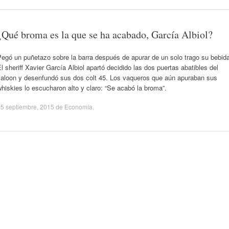
¿Qué broma es la que se ha acabado, García Albiol?
egó un puñetazo sobre la barra después de apurar de un solo trago su bebid
l sheriff Xavier García Albiol apartó decidido las dos puertas abatibles del
saloon y desenfundó sus dos colt 45. Los vaqueros que aún apuraban sus
hiskies lo escucharon alto y claro: “Se acabó la broma”.
5 septiembre, 2015
de
Economía
.