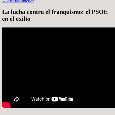
Navegación
←
Artículo anterior
por
La lucha contra el franquismo: el PSOE
artículos
en el exilio