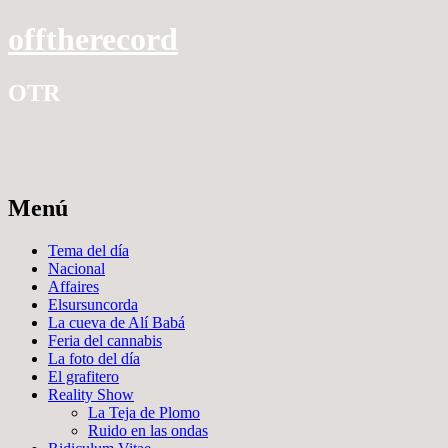
offtherecord
OTR
Menú
Ir
Tema del día
al
Nacional
contenido
Affaires
Elsursuncorda
La cueva de Alí Babá
Feria del cannabis
La foto del día
El grafitero
Reality Show
La Teja de Plomo
Ruido en las ondas