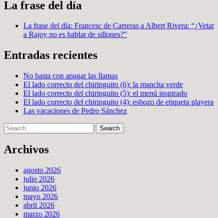
La frase del día
La frase del día: Francesc de Carreras a Albert Rivera: “¿Vetar
a Rajoy no es hablar de sillones?”
Entradas recientes
No basta con apagar las llamas
El lado correcto del chiringuito (6): la mancha verde
El lado correcto del chiringuito (5): el menú inspirado
El lado correcto del chiringuito (4): esbozo de etiqueta playera
Las vacaciones de Pedro Sánchez
Search
Archivos
agosto 2026
julio 2026
junio 2026
mayo 2026
abril 2026
marzo 2026