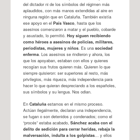
del dictador ni de los símbolos del régimen más
aplaudidos, con más manos extendidas al aire en
ninguna región que en Cataluña. También existía
ese apoyo en el
País Vasco
, hasta que los
asesinos comenzaron a matar y el pueblo, cobarde
y asustado, lo permitió.
Hoy siguen recibiendo
como héroes a asesinos de policías, militares,
periodistas, mujeres y niños
. Es una
sociedad
enferma
. Los asesinos se rindieron y ahora, los
que los apoyaban, estaban con ellos y quienes
recogían sus frutos quieren más. Quieren lo que
siempre quisieron: ser superiores al resto, más
privilegios, más riqueza, más independencia para
hacer lo que quieran despreciando a los españoles,
sus símbolos y su lengua. Nos odian.
En
Cataluña
estamos en el mismo proceso.
Actúan ilegalmente, declaran una independencia,
se fugan o son detenidos y condenados; como el
“procés” estaba acabado,
Sánchez acaba con el
delito de sedición para cerrar heridas, rebaja la
malversación, indulta a los golpistas
… y ellos