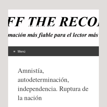
offtherecord
OTR
Menú
Ir
al
Amnistía,
contenido
autodeterminación,
independencia. Ruptura de
la nación