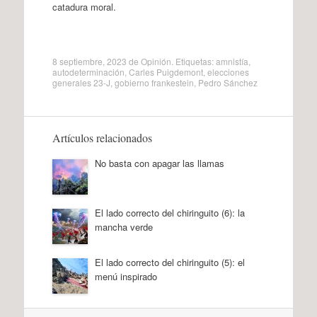
catadura moral.
8 septiembre, 2023
de
Opinión
. Etiquetas:
amnistía
,
autodeterminación
,
Carles Puigdemont
,
elecciones
generales 23-J
,
gobierno frankestein
,
Pedro Sánchez
Artículos relacionados
No basta con apagar las llamas
El lado correcto del chiringuito (6): la
mancha verde
El lado correcto del chiringuito (5): el
menú inspirado