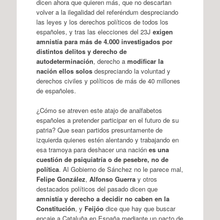
dicen ahora que quieren más, que no descartan
volver a la ilegalidad del referéndum despreciando
las leyes y los derechos políticos de todos los
españoles, y tras las elecciones del 23J
exigen
amnistía para más de 4.000 investigados por
distintos delitos y derecho de
autodeterminación
, derecho a
modificar la
nación ellos solos
despreciando la voluntad y
derechos civiles y políticos de más de 40 millones
de españoles.
¿Cómo se atreven este atajo de analfabetos
españoles a pretender participar en el futuro de su
patria? Que sean partidos presuntamente de
izquierda quienes estén alentando y trabajando en
esa tramoya para deshacer una nación
es una
cuestión de psiquiatría o de pesebre, no de
política
. Al Gobierno de Sánchez no le parece mal,
Felipe González
,
Alfonso Guerra
y otros
destacados políticos del pasado dicen que
amnistía y derecho a decidir no caben en la
Constitución
, y
Feijóo
dice que hay que buscar
encaje a Cataluña en España mediante un pacto de