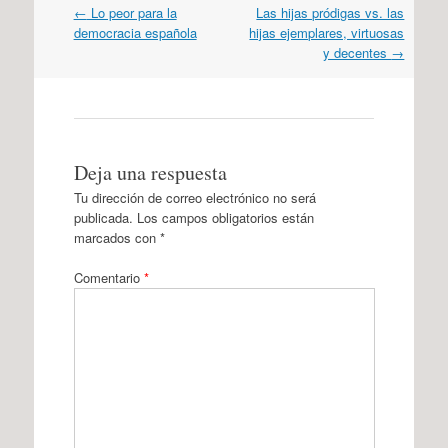
Navegación
←
Lo peor para la
Las hijas pródigas vs. las
por
democracia española
hijas ejemplares, virtuosas
artículos
y decentes
→
Deja una respuesta
Tu dirección de correo electrónico no será
publicada.
Los campos obligatorios están
marcados con
*
Comentario
*