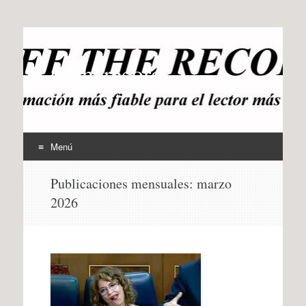
offtherecord
OTR
Menú
Ir
Publicaciones mensuales:
marzo
al
2026
contenido