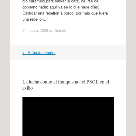
dio caramelo para salvar la cara, de irse del
gobierno nada: aquí ya se lo dije hace días).
Calificar una rebelión a bordo, por más que fuera
una rebelión…
24 marzo, 2026
de
Opinión
.
Navegación
←
Artículo anterior
por
artículos
La lucha contra el franquismo: el PSOE en el
exilio