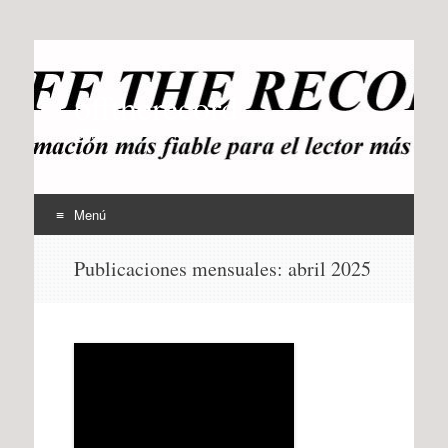
offtherecord
OTR
Menú
Ir
Publicaciones mensuales:
abril 2025
al
contenido