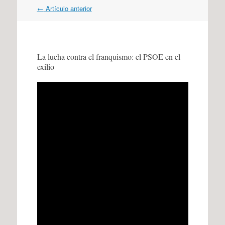
Navegación
←
Artículo anterior
por
artículos
La lucha contra el franquismo: el PSOE en el
exilio