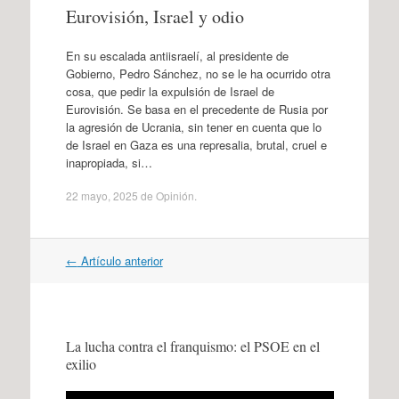
Eurovisión, Israel y odio
En su escalada antiisraelí, al presidente de
Gobierno, Pedro Sánchez, no se le ha ocurrido otra
cosa, que pedir la expulsión de Israel de
Eurovisión. Se basa en el precedente de Rusia por
la agresión de Ucrania, sin tener en cuenta que lo
de Israel en Gaza es una represalia, brutal, cruel e
inapropiada, si…
22 mayo, 2025
de
Opinión
.
Navegación
←
Artículo anterior
por
artículos
La lucha contra el franquismo: el PSOE en el
exilio