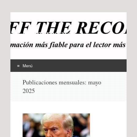
offtherecord
OTR
Menú
Ir
Publicaciones mensuales:
mayo
al
2025
contenido