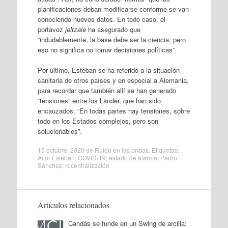
planificaciones deban modificarse conforme se van
conociendo nuevos datos. En todo caso, el
portavoz
jeltzale
ha asegurado que
“indudablemente, la base debe ser la ciencia, pero
eso no significa no tomar decisiones políticas”.
Por último, Esteban se ha referido a la situación
sanitaria de otros países y en especial a Alemania,
para recordar que también allí se han generado
“tensiones” entre los Länder, que han sido
encauzados: “En todas partes hay tensiones, sobre
todo en los Estados complejos, pero son
solucionables”.
15 octubre, 2020
de
Ruido en las ondas
. Etiquetas:
Aitor Esteban
,
COVID-19
,
estado de alarma
,
Pedro
Sánchez
,
recentralización
Artículos relacionados
Candás se funde en un Swing de arcilla: