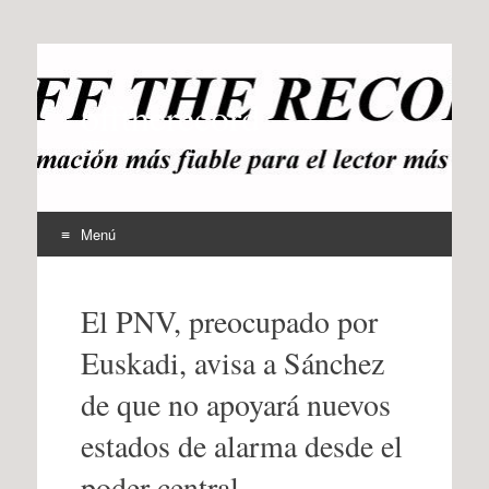
offtherecord
OTR
Menú
Ir
al
El PNV, preocupado por
contenido
Euskadi, avisa a Sánchez
de que no apoyará nuevos
estados de alarma desde el
poder central