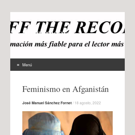
offtherecord
OTR
Menú
Ir
al
Feminismo en Afganistán
contenido
José Manuel Sánchez Fornet
/
18 agosto, 2022