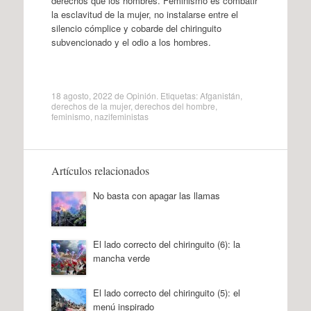
derechos que los hombres. Feminismo es combatir
la esclavitud de la mujer, no instalarse entre el
silencio cómplice y cobarde del chiringuito
subvencionado y el odio a los hombres.
18 agosto, 2022
de
Opinión
. Etiquetas:
Afganistán
,
derechos de la mujer
,
derechos del hombre
,
feminismo
,
nazifeministas
Artículos relacionados
No basta con apagar las llamas
El lado correcto del chiringuito (6): la
mancha verde
El lado correcto del chiringuito (5): el
menú inspirado