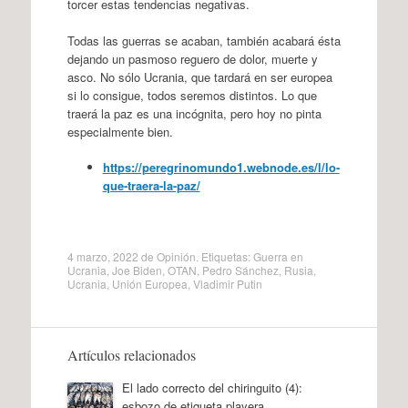
torcer estas tendencias negativas.
Todas las guerras se acaban, también acabará ésta
dejando un pasmoso reguero de dolor, muerte y
asco. No sólo Ucrania, que tardará en ser europea
si lo consigue, todos seremos distintos. Lo que
traerá la paz es una incógnita, pero hoy no pinta
especialmente bien.
https://peregrinomundo1.webnode.es/l/lo-
que-traera-la-paz/
4 marzo, 2022
de
Opinión
. Etiquetas:
Guerra en
Ucrania
,
Joe Biden
,
OTAN
,
Pedro Sánchez
,
Rusia
,
Ucrania
,
Unión Europea
,
Vladimir Putin
Artículos relacionados
El lado correcto del chiringuito (4):
esbozo de etiqueta playera