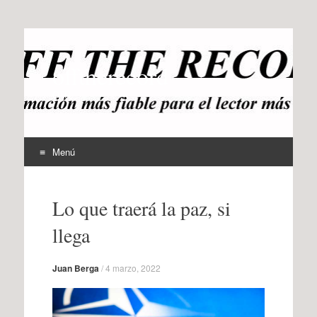
offtherecord
OTR
Menú
Ir
al
Lo que traerá la paz, si
contenido
llega
Juan Berga
/
4 marzo, 2022