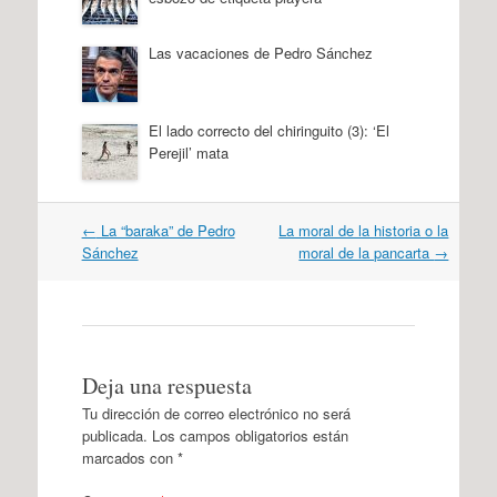
Las vacaciones de Pedro Sánchez
El lado correcto del chiringuito (3): ‘El
Perejil’ mata
Navegación
←
La “baraka” de Pedro
La moral de la historia o la
por
Sánchez
moral de la pancarta
→
artículos
Deja una respuesta
Tu dirección de correo electrónico no será
publicada.
Los campos obligatorios están
marcados con
*