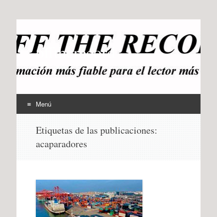
offtherecord
OTR
Menú
Ir
Etiquetas de las publicaciones:
al
acaparadores
contenido