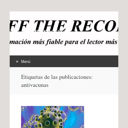
offtherecord
OTR
Menú
Ir
Etiquetas de las publicaciones:
al
antivacunas
contenido