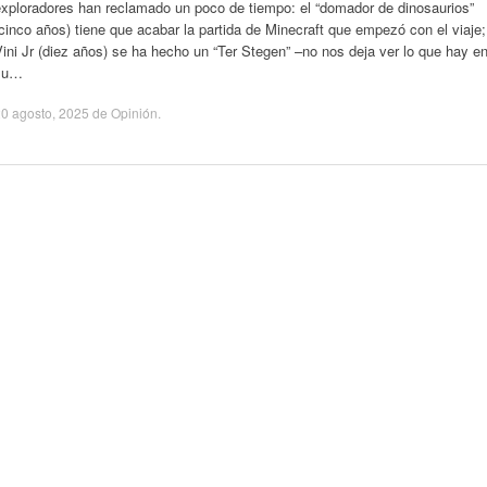
exploradores han reclamado un poco de tiempo: el “domador de dinosaurios”
cinco años) tiene que acabar la partida de Minecraft que empezó con el viaje;
ini Jr (diez años) se ha hecho un “Ter Stegen” –no nos deja ver lo que hay e
su…
0 agosto, 2025
de
Opinión
.