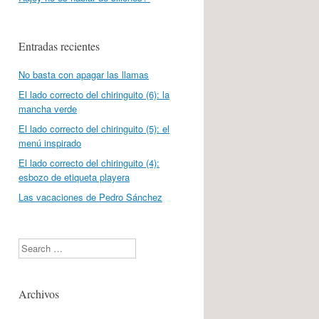
Entradas recientes
No basta con apagar las llamas
El lado correcto del chiringuito (6): la
mancha verde
El lado correcto del chiringuito (5): el
menú inspirado
El lado correcto del chiringuito (4):
esbozo de etiqueta playera
Las vacaciones de Pedro Sánchez
Search
Archivos