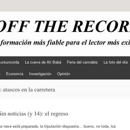
sursuncorda
La cueva de Alí Babá
Feria del cannabis
La foto del día
o
Economía
Investigación
Opinión
s:
atascos en la carretera
Sin noticias (y 14): el regreso
a nave está preparada, la tripulación dispuesta… bueno, no toda, los