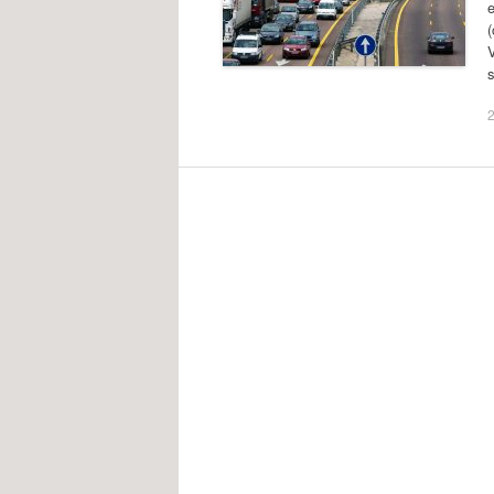
(
V
2