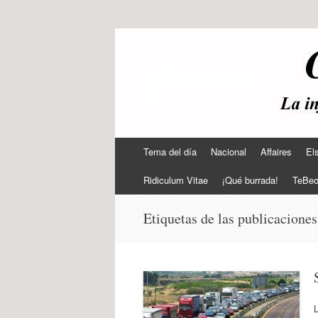
offtherecord
OTR
Ir
Tema del día
Nacional
Affaires
El
al
contenido
Ridiculum Vitae
¡Qué burrada!
TeBe
Etiquetas de las publicacione
L