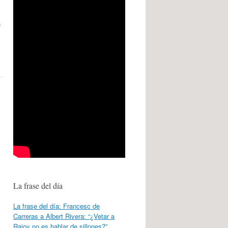
n
La frase del día
La frase del día: Francesc de
Carreras a Albert Rivera: “¿Vetar a
Rajoy no es hablar de sillones?”