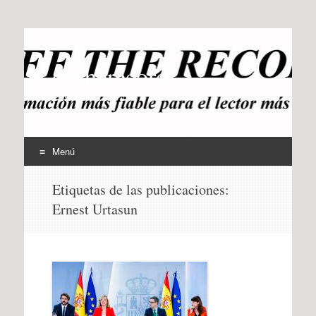
offtherecord
OTR
Menú
Ir
Etiquetas de las publicaciones:
al
Ernest Urtasun
contenido