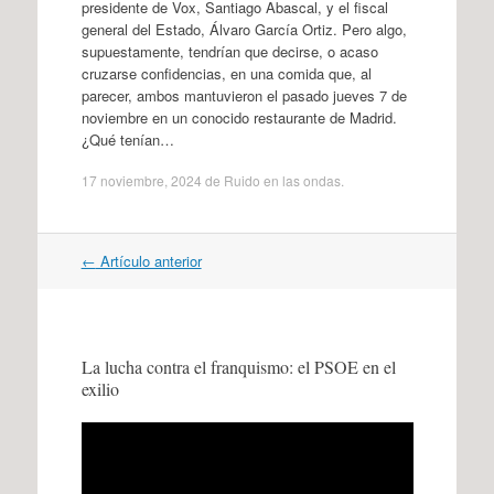
presidente de Vox, Santiago Abascal, y el fiscal
general del Estado, Álvaro García Ortiz. Pero algo,
supuestamente, tendrían que decirse, o acaso
cruzarse confidencias, en una comida que, al
parecer, ambos mantuvieron el pasado jueves 7 de
noviembre en un conocido restaurante de Madrid.
¿Qué tenían…
17 noviembre, 2024
de
Ruido en las ondas
.
Navegación
←
Artículo anterior
por
artículos
La lucha contra el franquismo: el PSOE en el
exilio