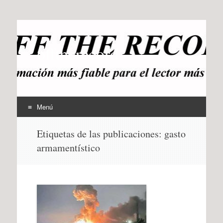
offtherecord
OTR
Menú
Ir
Etiquetas de las publicaciones:
gasto
al
armamentístico
contenido