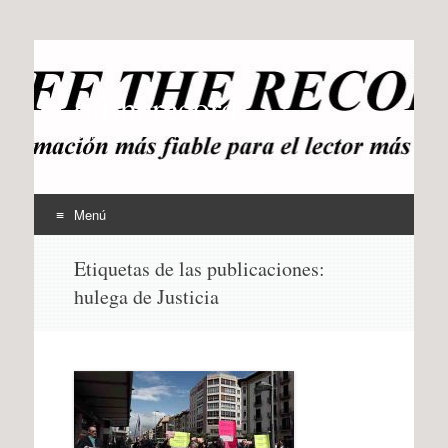
offtherecord
OTR
Menú
Ir
Etiquetas de las publicaciones:
al
hulega de Justicia
contenido