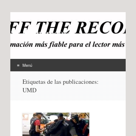
offtherecord
OTR
Menú
Ir
Etiquetas de las publicaciones:
al
UMD
contenido