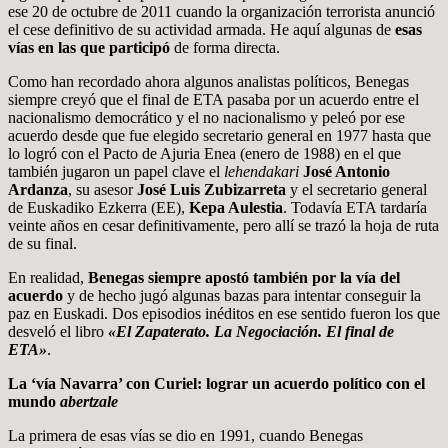
ese 20 de octubre de 2011 cuando la organización terrorista anunció
el cese definitivo de su actividad armada. He aquí algunas de
esas
vías en las que participó
de forma directa.
Como han recordado ahora algunos analistas políticos, Benegas
siempre creyó que el final de ETA pasaba por un acuerdo entre el
nacionalismo democrático y el no nacionalismo y peleó por ese
acuerdo desde que fue elegido secretario general en 1977 hasta que
lo logró con el Pacto de Ajuria Enea (enero de 1988) en el que
también jugaron un papel clave el
lehendakari
José Antonio
Ardanza
, su asesor
José Luis Zubizarreta
y el secretario general
de Euskadiko Ezkerra (EE),
Kepa Aulestia
. Todavía ETA tardaría
veinte años en cesar definitivamente, pero allí se trazó la hoja de ruta
de su final.
En realidad,
Benegas siempre apostó también por la vía del
acuerdo
y de hecho jugó algunas bazas para intentar conseguir la
paz en Euskadi. Dos episodios inéditos en ese sentido fueron los que
desveló el libro
«El Zapaterato. La Negociación. El final de
ETA»
.
La ‘vía Navarra’ con Curiel: lograr un acuerdo político con el
mundo
abertzale
La primera de esas vías se dio en 1991, cuando Benegas