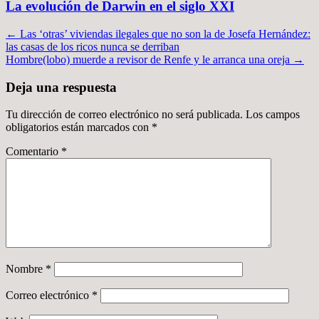
La evolución de Darwin en el siglo XXI
Navegación
←
Las ‘otras’ viviendas ilegales que no son la de Josefa Hernández:
las casas de los ricos nunca se derriban
por
Hombre(lobo) muerde a revisor de Renfe y le arranca una oreja
→
artículos
Deja una respuesta
Tu dirección de correo electrónico no será publicada.
Los campos
obligatorios están marcados con
*
Comentario
*
Nombre
*
Correo electrónico
*