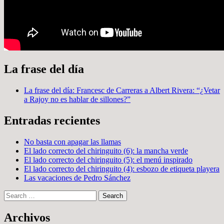
La frase del día
La frase del día: Francesc de Carreras a Albert Rivera: “¿Vetar
a Rajoy no es hablar de sillones?”
Entradas recientes
No basta con apagar las llamas
El lado correcto del chiringuito (6): la mancha verde
El lado correcto del chiringuito (5): el menú inspirado
El lado correcto del chiringuito (4): esbozo de etiqueta playera
Las vacaciones de Pedro Sánchez
Search
Archivos