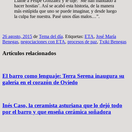
Llamé a Felipe González y le dije: ‘Me han mandado a
hacer hostias’. Así se acabó esta historia, de la manera
más estúpida que uno se puede imaginar, y desde luego
la culpa fue nuestra. Pasé unos días malos…”.
26 agosto, 2015
de
Tema del día
. Etiquetas:
ETA
,
José María
Benegas
,
negociaciones con ETA
,
procesos de paz
,
Txiki Benegas
Artículos relacionados
El barro como lenguaje: Terra Serena inaugura su
galería en el corazón de Oviedo
Inés Caso, la ceramista asturiana que lo dejó todo
por el barro y que enseña cerámica soñadora