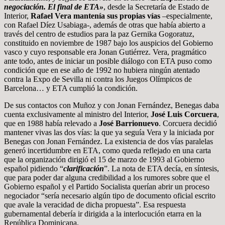
negociación. El final de ETA»
, desde la Secretaría de Estado de
Interior,
Rafael Vera mantenía sus propias vías
–especialmente,
con Rafael Díez Usabiaga-, además de otras que había abierto a
través del centro de estudios para la paz Gernika Gogoratuz,
constituido en noviembre de 1987 bajo los auspicios del Gobierno
vasco y cuyo responsable era Jonan Gutiérrez. Vera, pragmático
ante todo, antes de iniciar un posible diálogo con ETA puso como
condición que en ese año de 1992 no hubiera ningún atentado
contra la Expo de Sevilla ni contra los Juegos Olímpicos de
Barcelona… y ETA cumplió la condición.
De sus contactos con Muñoz y con Jonan Fernández, Benegas daba
cuenta exclusivamente al ministro del Interior,
José Luis Corcuera
,
que en 1988 había relevado a
José Barrionuevo
. Corcuera decidió
mantener vivas las dos vías: la que ya seguía Vera y la iniciada por
Benegas con Jonan Fernández. La existencia de dos vías paralelas
generó incertidumbre en ETA, como queda reflejado en una carta
que la organización dirigió el 15 de marzo de 1993 al Gobierno
español pidiendo “
clarificación
”. La nota de ETA decía, en síntesis,
que para poder dar alguna credibilidad a los rumores sobre que el
Gobierno español y el Partido Socialista querían abrir un proceso
negociador “sería necesario algún tipo de documento oficial escrito
que avale la veracidad de dicha propuesta”. Esa respuesta
gubernamental debería ir dirigida a la interlocución etarra en la
República Dominicana.