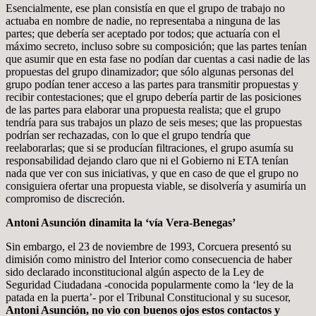
Esencialmente, ese plan consistía en que el grupo de trabajo no
actuaba en nombre de nadie, no representaba a ninguna de las
partes; que debería ser aceptado por todos; que actuaría con el
máximo secreto, incluso sobre su composición; que las partes tenían
que asumir que en esta fase no podían dar cuentas a casi nadie de las
propuestas del grupo dinamizador; que sólo algunas personas del
grupo podían tener acceso a las partes para transmitir propuestas y
recibir contestaciones; que el grupo debería partir de las posiciones
de las partes para elaborar una propuesta realista; que el grupo
tendría para sus trabajos un plazo de seis meses; que las propuestas
podrían ser rechazadas, con lo que el grupo tendría que
reelaborarlas; que si se producían filtraciones, el grupo asumía su
responsabilidad dejando claro que ni el Gobierno ni ETA tenían
nada que ver con sus iniciativas, y que en caso de que el grupo no
consiguiera ofertar una propuesta viable, se disolvería y asumiría un
compromiso de discreción.
Antoni Asunción dinamita la ‘vía Vera-Benegas’
Sin embargo, el 23 de noviembre de 1993, Corcuera presentó su
dimisión como ministro del Interior como consecuencia de haber
sido declarado inconstitucional algún aspecto de la Ley de
Seguridad Ciudadana -conocida popularmente como la ‘ley de la
patada en la puerta’- por el Tribunal Constitucional y su sucesor,
Antoni Asunción, no vio con buenos ojos estos contactos y