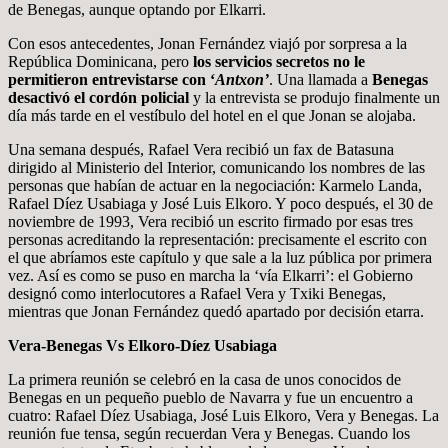
de Benegas, aunque optando por Elkarri.
Con esos antecedentes, Jonan Fernández viajó por sorpresa a la
República Dominicana, pero
los servicios secretos no le
permitieron entrevistarse con ‘
Antxon’
. Una llamada a
Benegas
desactivó el cordón policial
y la entrevista se produjo finalmente un
día más tarde en el vestíbulo del hotel en el que Jonan se alojaba.
Una semana después, Rafael Vera recibió un fax de Batasuna
dirigido al Ministerio del Interior, comunicando los nombres de las
personas que habían de actuar en la negociación: Karmelo Landa,
Rafael Díez Usabiaga y José Luis Elkoro. Y poco después, el 30 de
noviembre de 1993, Vera recibió un escrito firmado por esas tres
personas acreditando la representación: precisamente el escrito con
el que abríamos este capítulo y que sale a la luz pública por primera
vez. Así es como se puso en marcha la ‘vía Elkarri’: el Gobierno
designó como interlocutores a Rafael Vera y Txiki Benegas,
mientras que Jonan Fernández quedó apartado por decisión etarra.
Vera-Benegas Vs Elkoro-Díez Usabiaga
La primera reunión se celebró en la casa de unos conocidos de
Benegas en un pequeño pueblo de Navarra y fue un encuentro a
cuatro: Rafael Díez Usabiaga, José Luis Elkoro, Vera y Benegas. La
reunión fue tensa, según recuerdan Vera y Benegas. Cuando los