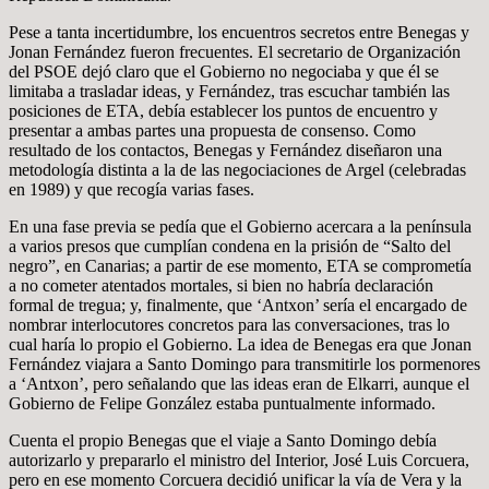
Pese a tanta incertidumbre, los encuentros secretos entre Benegas y
Jonan Fernández fueron frecuentes. El secretario de Organización
del PSOE dejó claro que el Gobierno no negociaba y que él se
limitaba a trasladar ideas, y Fernández, tras escuchar también las
posiciones de ETA, debía establecer los puntos de encuentro y
presentar a ambas partes una propuesta de consenso. Como
resultado de los contactos, Benegas y Fernández diseñaron una
metodología distinta a la de las negociaciones de Argel (celebradas
en 1989) y que recogía varias fases.
En una fase previa se pedía que el Gobierno acercara a la península
a varios presos que cumplían condena en la prisión de “Salto del
negro”, en Canarias; a partir de ese momento, ETA se comprometía
a no cometer atentados mortales, si bien no habría declaración
formal de tregua; y, finalmente, que ‘Antxon’ sería el encargado de
nombrar interlocutores concretos para las conversaciones, tras lo
cual haría lo propio el Gobierno. La idea de Benegas era que Jonan
Fernández viajara a Santo Domingo para transmitirle los pormenores
a ‘Antxon’, pero señalando que las ideas eran de Elkarri, aunque el
Gobierno de Felipe González estaba puntualmente informado.
Cuenta el propio Benegas que el viaje a Santo Domingo debía
autorizarlo y prepararlo el ministro del Interior, José Luis Corcuera,
pero en ese momento Corcuera decidió unificar la vía de Vera y la