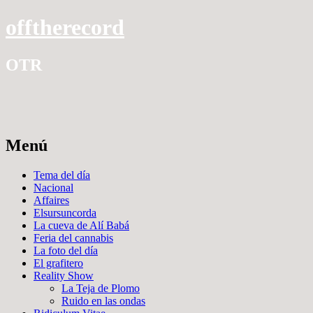
offtherecord
OTR
Menú
Ir
Tema del día
al
Nacional
contenido
Affaires
Elsursuncorda
La cueva de Alí Babá
Feria del cannabis
La foto del día
El grafitero
Reality Show
La Teja de Plomo
Ruido en las ondas