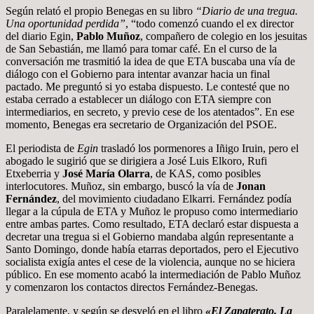
Según relató el propio Benegas en su libro
“Diario de una tregua.
Una oportunidad perdida”
, “todo comenzó cuando el ex director
del diario Egin,
Pablo Muñoz
, compañero de colegio en los jesuitas
de San Sebastián, me llamó para tomar café. En el curso de la
conversación me trasmitió la idea de que ETA buscaba una vía de
diálogo con el Gobierno para intentar avanzar hacia un final
pactado. Me preguntó si yo estaba dispuesto. Le contesté que no
estaba cerrado a establecer un diálogo con ETA siempre con
intermediarios, en secreto, y previo cese de los atentados”. En ese
momento, Benegas era secretario de Organización del PSOE.
El periodista de
Egin
trasladó los pormenores a Iñigo Iruin, pero el
abogado le sugirió que se dirigiera a José Luis Elkoro, Rufi
Etxeberria y
José María Olarra
, de KAS, como posibles
interlocutores. Muñoz, sin embargo, buscó la vía de
Jonan
Fernández
, del movimiento ciudadano Elkarri. Fernández podía
llegar a la cúpula de ETA y Muñoz le propuso como intermediario
entre ambas partes. Como resultado, ETA declaró estar dispuesta a
decretar una tregua si el Gobierno mandaba algún representante a
Santo Domingo, donde había etarras deportados, pero el Ejecutivo
socialista exigía antes el cese de la violencia, aunque no se hiciera
público. En ese momento acabó la intermediación de Pablo Muñoz
y comenzaron los contactos directos Fernández-Benegas.
Paralelamente, y según se desveló en el libro
«El Zapaterato. La