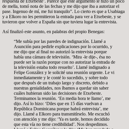
respuesta de Etxebeste’. Parece que este argumento le hizo un poco
de mella, tomó nota de las fechas y me dijo que iba a autorizar el
pase. Ingenuo de mí, me fui tranquilo”. Lo cierto es que a Usabiaga
y a Elkoro no les permitieron la entrada para ver a Etxebeste, y se
tuvieron que volver a España sin que tuviera lugar la entrevista.
Así finalizó este asunto, en palabras del propio Benegas:
“Me subía por las paredes de indignación. Llamé a
Asunción para pedirle explicaciones por lo ocurrido, y
me dijo que al final no autorizó la entrevista porque
había una cámara de televisión. ‘Mira -le dije-, ésa no
puede ser la razón porque con no autorizar la entrada de
la televisión estaba todo resuelto’. Llamé indignado a
Felipe González y le solicité una reunión urgente. Le vi
inmediatamente y le conté lo sucedido, y sobre todo
que después de un trabajo largo y discreto, debido a
nuestras genialidades, nos íbamos a quedar sin saber
cuáles hubieran sido las decisiones de Etxebeste.
Terminamos la reunión. ‘En media hora te llamo’, me
dijo. Así lo hizo: ‘Diles que en 15 días vuelvan a
República Dominicana porque habrá entrevista’, me
dijo. Llamé a Elkoro para transmitírselo. Me escuchó
con atención y me dijo: ‘Ya es tarde, hemos decidido
que esta vía no tiene credibilidad’. Nos despedimos.