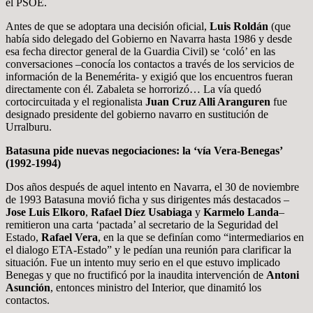
el PSOE.
Antes de que se adoptara una decisión oficial,
Luis Roldán
(que
había sido delegado del Gobierno en Navarra hasta 1986 y desde
esa fecha director general de la Guardia Civil) se ‘coló’ en las
conversaciones –conocía los contactos a través de los servicios de
información de la Benemérita- y exigió que los encuentros fueran
directamente con él. Zabaleta se horrorizó… La vía quedó
cortocircuitada y el regionalista
Juan Cruz Alli Aranguren
fue
designado presidente del gobierno navarro en sustitución de
Urralburu.
Batasuna pide nuevas negociaciones: la ‘vía Vera-Benegas’
(1992-1994)
Dos años después de aquel intento en Navarra, el 30 de noviembre
de 1993 Batasuna movió ficha y sus dirigentes más destacados –
Jose Luis Elkoro
,
Rafael Díez Usabiaga
y
Karmelo Landa
–
remitieron una carta ‘pactada’ al secretario de la Seguridad del
Estado,
Rafael Vera
, en la que se definían como “intermediarios en
el dialogo ETA-Estado” y le pedían una reunión para clarificar la
situación. Fue un intento muy serio en el que estuvo implicado
Benegas y que no fructificó por la inaudita intervención de
Antoni
Asunción
, entonces ministro del Interior, que dinamitó los
contactos.