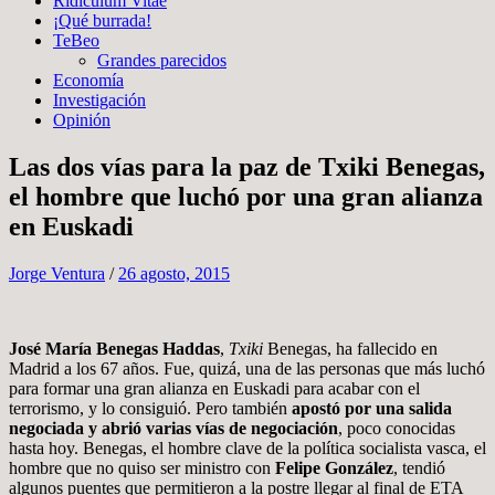
Ridiculum Vitae
¡Qué burrada!
TeBeo
Grandes parecidos
Economía
Investigación
Opinión
Las dos vías para la paz de Txiki Benegas,
el hombre que luchó por una gran alianza
en Euskadi
Jorge Ventura
/
26 agosto, 2015
José María Benegas Haddas
,
Txiki
Benegas, ha fallecido en
Madrid a los 67 años. Fue, quizá, una de las personas que más luchó
para formar una gran alianza en Euskadi para acabar con el
terrorismo, y lo consiguió. Pero también
apostó por una salida
negociada y abrió varias vías de negociación
, poco conocidas
hasta hoy. Benegas, el hombre clave de la política socialista vasca, el
hombre que no quiso ser ministro con
Felipe González
, tendió
algunos puentes que permitieron a la postre llegar al final de ETA