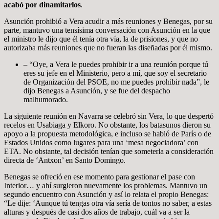
acabó por dinamitarlos
.
Asunción prohibió a Vera acudir a más reuniones y Benegas, por su
parte, mantuvo una tensísima conversación con Asunción en la que
el ministro le dijo que él tenía otra vía, la de prisiones, y que no
autorizaba más reuniones que no fueran las diseñadas por él mismo.
– “Oye, a Vera le puedes prohibir ir a una reunión porque tú
eres su jefe en el Ministerio, pero a mí, que soy el secretario
de Organización del PSOE, no me puedes prohibir nada”, le
dijo Benegas a Asunción, y se fue del despacho
malhumorado.
La siguiente reunión en Navarra se celebró sin Vera, lo que despertó
recelos en Usabiaga y Elkoro. No obstante, los batasunos dieron su
apoyo a la propuesta metodológica, e incluso se habló de París o de
Estados Unidos como lugares para una ‘mesa negociadora’ con
ETA. No obstante, tal decisión tenían que someterla a consideración
directa de ‘Antxon’ en Santo Domingo.
Benegas se ofreció en ese momento para gestionar el pase con
Interior… y ahí surgieron nuevamente los problemas. Mantuvo un
segundo encuentro con Asunción y así lo relata el propio Benegas:
“Le dije: ‘Aunque tú tengas otra vía sería de tontos no saber, a estas
alturas y después de casi dos años de trabajo, cuál va a ser la