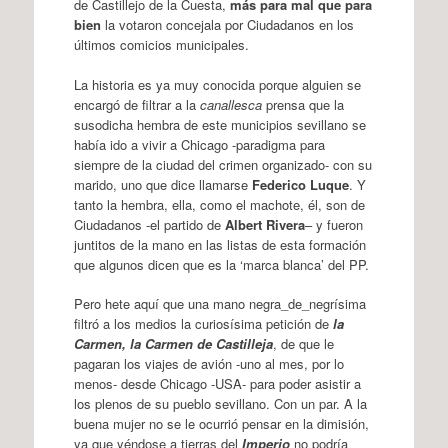
de Castillejo de la Cuesta,
más para mal que para
bien
la votaron concejala por Ciudadanos en los
últimos comicios municipales.
La historia es ya muy conocida porque alguien se
encargó de filtrar a la
canallesca
prensa que la
susodicha hembra de este municipios sevillano se
había ido a vivir a Chicago -paradigma para
siempre de la ciudad del crimen organizado- con su
marido, uno que dice llamarse
Federico Luque
. Y
tanto la hembra, ella, como el machote, él, son de
Ciudadanos -el partido de
Albert Rivera
– y fueron
juntitos de la mano en las listas de esta formación
que algunos dicen que es la ‘marca blanca’ del PP.
Pero hete aquí que una mano negra_de_negrísima
filtró a los medios la curiosísima petición de
la
Carmen, la Carmen de Castilleja
, de que le
pagaran los viajes de avión -uno al mes, por lo
menos- desde Chicago -USA- para poder asistir a
los plenos de su pueblo sevillano. Con un par. A la
buena mujer no se le ocurrió pensar en la dimisión,
ya que yéndose a tierras del
Imperio
no podría