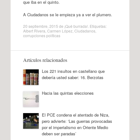
que iba en el quinto.
A Ciudadanos se le empieza ya a ver el plumero.
20 septiembre, 2015
de
¡Qué burrada!
. Etiquetas:
Albert Rivera
,
Carmen López
,
Ciudadanos
,
corrupciones políticas
Artículos relacionados
Los 221 insultos en castellano que
debería usted saber: 16. Berzotas
Hacia las quintas elecciones
El PCE condena el atentado de Niza,
pero advierte: ‘Las guerras provocadas
por el imperialismo en Oriente Medio
deben ser paradas’