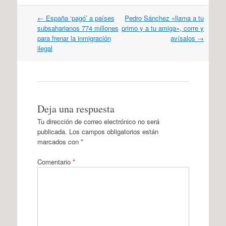
Navegación
←
España ‘pagó’ a países
Pedro Sánchez «llama a tu
por
subsaharianos 774 millones
primo y a tu amiga», corre y
artículos
para frenar la inmigración
avísalos
→
ilegal
Deja una respuesta
Tu dirección de correo electrónico no será
publicada.
Los campos obligatorios están
marcados con
*
Comentario
*