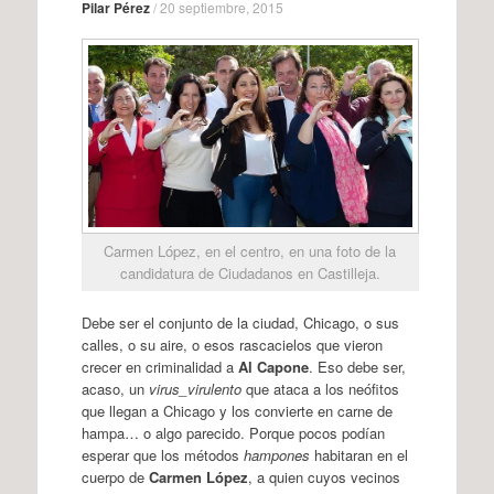
Pilar Pérez
/
20 septiembre, 2015
Carmen López, en el centro, en una foto de la
candidatura de Ciudadanos en Castilleja.
Debe ser el conjunto de la ciudad, Chicago, o sus
calles, o su aire, o esos rascacielos que vieron
crecer en criminalidad a
Al Capone
. Eso debe ser,
acaso, un
virus_virulento
que ataca a los neófitos
que llegan a Chicago y los convierte en carne de
hampa… o algo parecido. Porque pocos podían
esperar que los métodos
hampones
habitaran en el
cuerpo de
Carmen López
, a quien cuyos vecinos