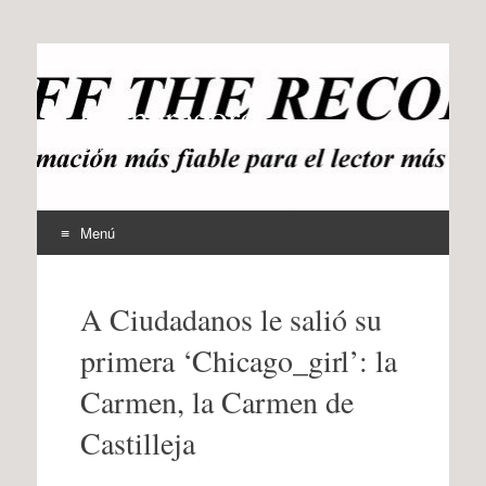
offtherecord
OTR
Menú
Ir
al
A Ciudadanos le salió su
contenido
primera ‘Chicago_girl’: la
Carmen, la Carmen de
Castilleja