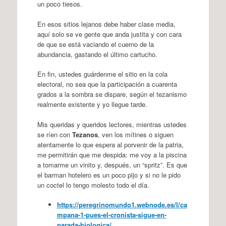
un poco tiesos.
En esos sitios lejanos debe haber clase media,
aquí solo se ve gente que anda justita y con cara
de que se está vaciando el cuerno de la
abundancia, gastando el último cartucho.
En fin, ustedes guárdenme el sitio en la cola
electoral, no sea que la participación a cuarenta
grados a la sombra se dispare, según el tezanismo
realmente existente y yo llegue tarde.
Mis queridas y queridos lectores, mientras ustedes
se ríen con
Tezanos
, ven los mítines o siguen
atentamente lo que espera al porvenir de la patria,
me permitirán que me despida: me voy a la piscina
a tomarme un vinito y, después, un “spritz”. Es que
el barman hotelero es un poco pijo y si no le pido
un coctel lo tengo molesto todo el día.
https://peregrinomundo1.webnode.es/l/ca
mpana-1-pues-el-cronista-sigue-en-
parada-biologica/