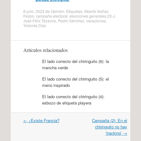
8 julio, 2023
de
Opinión
. Etiquetas:
Alberto Núñez
Feijóo
,
campaña electoral
,
elecciones generales 23-J
,
José Félix Tezanos
,
Pedro Sánchez
,
vacaciones
,
Yolanda Díaz
Artículos relacionados
El lado correcto del chiringuito (6): la
mancha verde
El lado correcto del chiringuito (5): el
menú inspirado
El lado correcto del chiringuito (4):
esbozo de etiqueta playera
Navegación
←
¿Existe Francia?
Campaña (2): En el
por
chiringuito no hay
artículos
‘tracking’
→