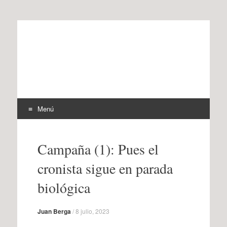
offtherecord
OTR
Menú
Ir
al
Campaña (1): Pues el
contenido
cronista sigue en parada
biológica
Juan Berga
/
8 julio, 2023