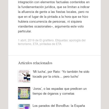
integración con elementos factuales contenidos en
la fundamentación jurídica, que se limitan a indicar
la afluencia de gente a las fiestas locales, pero no
que en el lugar de la pintada a la hora que se hizo
hubiera concurrencia de personas, ni siquiera
viandantes ocasionales», argumenta este voto
particular.
1 abril, 2016
de
El grafitero
. Etiquetas:
apología del
terrorismo
,
ETA
,
pintadas de ETA
Artículos relacionados
‘Mi lucha’, por Rato: ‘Yo también he sido
tocado por la crisis… pero lucho’
‘Joros’, o las espadas que predicen un
tiempo de órganos y cornetas
Los parados del BonoBus: la España