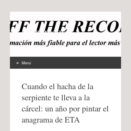
offtherecord
OTR
Menú
Ir
al
Cuando el hacha de la
contenido
serpiente te lleva a la
cárcel: un año por pintar el
anagrama de ETA