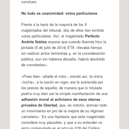
concluso.
No todo es unanimidad: votos particulares
Frente a la tesis de la mayoría de los 5
magistrados del tribunal, dos de ellos han emitido
votos particulares. Así, el magistrado
Perfecto
Andrés Ibáñez
expone que cuando Ibarrola hizo la
pintada (5 de julio de 2014) ETA «llevaba tiempo
sin realizar actos terroristas y, en la consideración
pública, aun sin haberse disuelto, habría desistido
de cometerlos».
«Pues bien –añade el voto–, siendo así, la única
«lucha», a la sazón en vigor, era la sostenida por
los presos de aquella; de manera que lo rotulado
podría muy bien ser la simple manifestación de una
adhesión moral al activismo de esos etarras
privados de libertad,
que, es notorio, animan todo
un movimiento en pro de la mejora de su régimen
carcelario». Es una hipótesis que este magistrado
considera muy plausible, y que a su entender no
está contemplada en el artículo 578 del Código