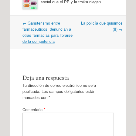
social que el PP y la troika niegan
Navegación
←
Gansterismo entre
La policía que quisimos
por
farmacéuticos: denuncian a
(II)
→
artículos
otras farmacias para librarse
de la competencia
Deja una respuesta
Tu dirección de correo electrónico no será
publicada.
Los campos obligatorios están
marcados con
*
Comentario
*