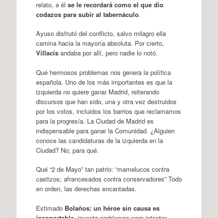
relato, a él
se le recordará como el que dio
codazos para subir al tabernáculo
.
Ayuso disfrutó del conflicto, salvo milagro ella
camina hacia la mayoría absoluta. Por cierto,
Villacís
andaba por allí, pero nadie lo notó.
Qué hermosos problemas nos genera la política
española. Uno de los más importantes es que la
izquierda no quiere ganar Madrid, reiterando
discursos que han sido, una y otra vez destruidos
por los votos, incluidos los barrios que reclamamos
para la progresía. La Ciudad de Madrid es
indispensable para ganar la Comunidad. ¿Alguien
conoce las candidaturas de la izquierda en la
Ciudad? No; para qué.
Qué “2 de Mayo” tan patrio: “mamelucos contra
castizos; afrancesados contra conservadores” Todo
en orden, las derechas encantadas.
Estimado
Bolaños: un héroe sin causa es
insoportable
, inventa problemas para intentar