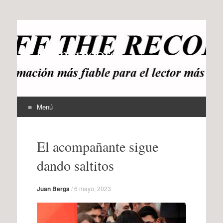
offtherecord
OTR
Menú
Ir
al
El acompañante sigue
contenido
dando saltitos
Juan Berga
/
6 mayo, 2023