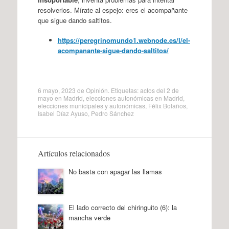
resolverlos. Mírate al espejo: eres el acompañante
que sigue dando saltitos.
https://peregrinomundo1.webnode.es/l/el-
acompanante-sigue-dando-saltitos/
6 mayo, 2023
de
Opinión
. Etiquetas:
actos del 2 de
mayo en Madrid
,
elecciones autonómicas en Madrid
,
elecciones municipales y autonómicas
,
Félix Bolaños
,
Isabel Díaz Ayuso
,
Pedro Sánchez
Artículos relacionados
No basta con apagar las llamas
El lado correcto del chiringuito (6): la
mancha verde