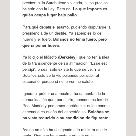
precios; ni la Sareb tiene vivienda, ni los precios
bajarán con la Ley. Pero no.
Lo que importa es
quién ocupa lugar bajo palio
.
Para qué debatir el asunto, pudiendo disputarse la
presidencia de un desfile. Ya saben: es lo del
huevo y el fuero.
Bolaños no tenía fuero, pero
quería poner huevo
.
Ya lo dijo el filósofo (
Berkeley
), que no tenía idea
de lo transcendente de su afirmación: “Esse est
percipi”; o sea, solo existe lo que se ve. Y a
Bolaños solo se le vio peleando por subir al
escenario, porque si no le ven no existe.
Ignora el prócer una máxima fundamental de la
comunicación que, por cierto, conocemos los del
Real Madrid y podíamos contársela: quien pone el
escenario es dueño del espectáculo.
Bolaños se
ha visto reducido a su condición de figurante
.
Ayuso no sólo ha designado a la ministra que le
mola. Sino que ha puesto a su jefe en el