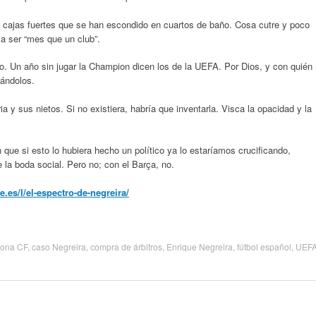
cajas fuertes que se han escondido en cuartos de baño. Cosa cutre y poco
ma ser “mes que un club”.
. Un año sin jugar la Champion dicen los de la UEFA. Por Dios, y con quién
nándolos.
 y sus nietos. Si no existiera, habría que inventarla. Visca la opacidad y la
 que si esto lo hubiera hecho un político ya lo estaríamos crucificando,
e la boda social. Pero no; con el Barça, no.
es/l/el-espectro-de-negreira/
lona CF
,
caso Negreira
,
compra de árbitros
,
Enrique Negreira
,
fútbol español
,
UEF