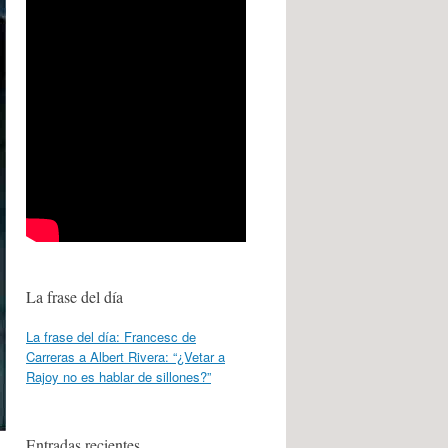
La frase del día
La frase del día: Francesc de
Carreras a Albert Rivera: “¿Vetar a
Rajoy no es hablar de sillones?”
Entradas recientes