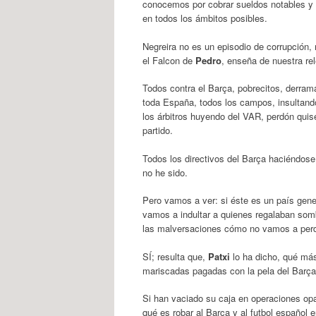
conocemos por cobrar sueldos notables y t
en todos los ámbitos posibles.
Negreira no es un episodio de corrupción, 
el Falcon de
Pedro
, enseña de nuestra re
Todos contra el Barça, pobrecitos, derrama
toda España, todos los campos, insultando
los árbitros huyendo del VAR, perdón quis
partido.
Todos los directivos del Barça haciéndo
no he sido.
Pero vamos a ver: si éste es un país gene
vamos a indultar a quienes regalaban somb
las malversaciones cómo no vamos a perdo
SÍ; resulta que,
Patxi
lo ha dicho, qué más
mariscadas pagadas con la pela del Barça, 
Si han vaciado su caja en operaciones opa
qué es robar al Barça y al futbol español 