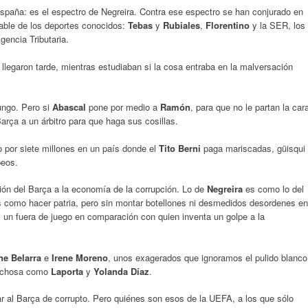
spaña: es el espectro de Negreira. Contra ese espectro se han conjurado en
able de los deportes conocidos:
Tebas
y
Rubiales
,
Florentino
y la SER, los
Agencia Tributaria.
llegaron tarde, mientras estudiaban si la cosa entraba en la malversación
ungo. Pero si
Abascal
pone por medio a
Ramón
, para que no le partan la car
arça a un árbitro para que haga sus cosillas.
o por siete millones en un país donde el
Tito Berni
paga mariscadas, güisqui
peos.
ión del Barça a la economía de la corrupción. Lo de
Negreira
es como lo del
s como hacer patria, pero sin montar botellones ni desmedidos desordenes en
al un fuera de juego en comparación con quien inventa un golpe a la
ne Belarra
e
Irene Moreno
, unos exagerados que ignoramos el pulido blanco
ovechosa como
Laporta
y
Yolanda Díaz
.
r al Barça de corrupto. Pero quiénes son esos de la UEFA, a los que sólo