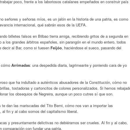
rabajar poco, frente a los laboriosos catalanes empeñados en construir país
no señores y señoras míos, es un jalón en la historia de una patria, es como
levancia internacional, qué sabrán esos de la UEFA.
ndo billetes falsos en Bilbao tierra amiga, recibiendo gritos de a segunda en
 a los grandes árbitros españoles, sin parangón en el mundo entero, todos
e decir al Bar, como si fuesen
Feijóo
, haciéndose el sueco, pasando del
se cómo
Arrimadas
: una despedida diaria, lagrimeante y poniendo cara de yo
roso que ha indultado a auténticos abusadores de la Constitución, cómo no
rillas, tostadoras y cartoncitos de colores personalizados. Si hemos rebajad
nar los obsequios de Negreira, aunque un poco cutres sí que son.
 te dan las mariscadas del Tito Berni, cómo nos van a importar las
al fin y al cabo somos del capitalismo liberal.
cas y presuntamente delictivas no debiéramos ser crueles. Al fin y al cabo,
en comparación con fundar una patria.