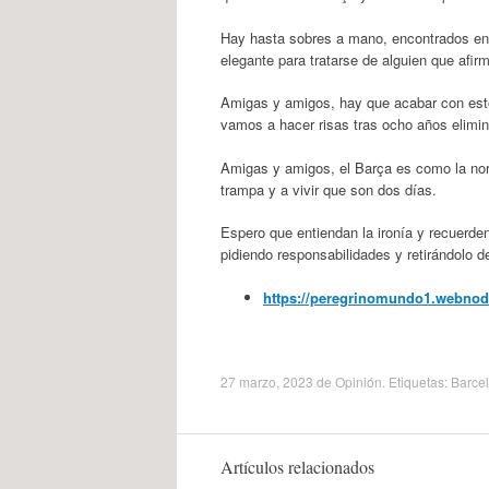
Hay hasta sobres a mano, encontrados en 
elegante para tratarse de alguien que afir
Amigas y amigos, hay que acabar con esto
vamos a hacer risas tras ocho años elimi
Amigas y amigos, el Barça es como la noria
trampa y a vivir que son dos días.
Espero que entiendan la ironía y recuerden
pidiendo responsabilidades y retirándolo d
https://peregrinomundo1.webnode.
27 marzo, 2023
de
Opinión
. Etiquetas:
Barce
Artículos relacionados