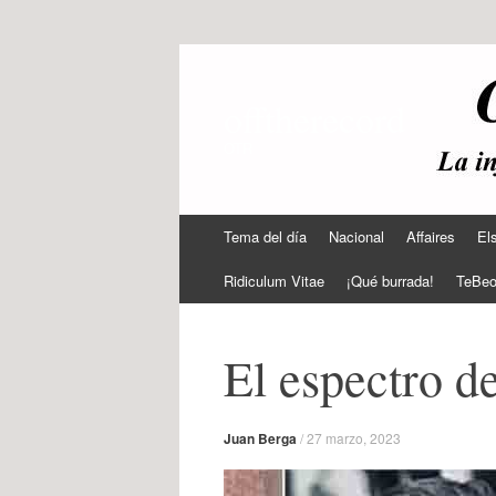
offtherecord
OTR
Ir
Tema del día
Nacional
Affaires
El
al
contenido
Ridiculum Vitae
¡Qué burrada!
TeBe
El espectro d
Juan Berga
/
27 marzo, 2023