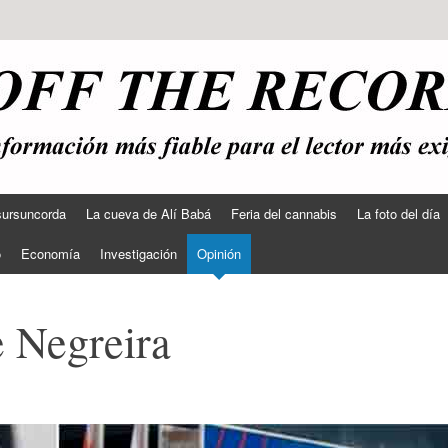
sursuncorda
La cueva de Alí Babá
Feria del cannabis
La foto del día
o
Economía
Investigación
Opinión
e Negreira