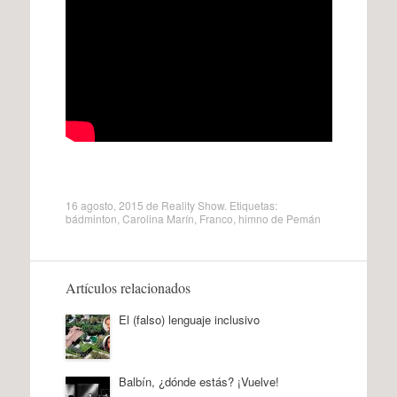
16 agosto, 2015
de
Reality Show
. Etiquetas:
bádminton
,
Carolina Marín
,
Franco
,
himno de Pemán
Artículos relacionados
El (falso) lenguaje inclusivo
Balbín, ¿dónde estás? ¡Vuelve!