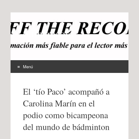
offtherecord
OTR
Menú
Ir
al
El ‘tío Paco’ acompañó a
contenido
Carolina Marín en el
podio como bicampeona
del mundo de bádminton