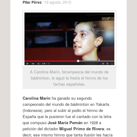
Pilar Pérez
/
16 agosto, 2015
A Carolina Marín, bicampeona del mundo de
bádminton, le aguó la fiesta el himno de los
fachas españoles.
Carolina Marín
ha ganado su segundo
campeonato del mundo de bádminton en Yakarta
(Indonesia), pero al subir al podio el himno de
España que le pusieron fue el cantado con la letra
que compuso
José María Pemán
en 1928 a
petición del dictador
Miguel Primo de Rivera
; es
decir, ese mismo himno que tanta ilusión les hacía