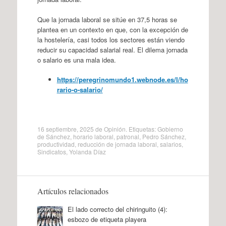
Que la jornada laboral se sitúe en 37,5 horas se
plantea en un contexto en que, con la excepción de
la hostelería, casi todos los sectores están viendo
reducir su capacidad salarial real. El dilema jornada
o salario es una mala idea.
https://peregrinomundo1.webnode.es/l/ho
rario-o-salario/
16 septiembre, 2025
de
Opinión
. Etiquetas:
Gobierno
de Sánchez
,
horario laboral
,
patronal
,
Pedro Sánchez
,
productividad
,
reducción de jornada laboral
,
salarios
,
Sindicatos
,
Yolanda Díaz
Artículos relacionados
El lado correcto del chiringuito (4):
esbozo de etiqueta playera