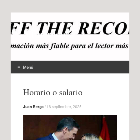
offtherecord
OTR
Menú
Ir
al
Horario o salario
contenido
Juan Berga
/
16 septiembre, 2025