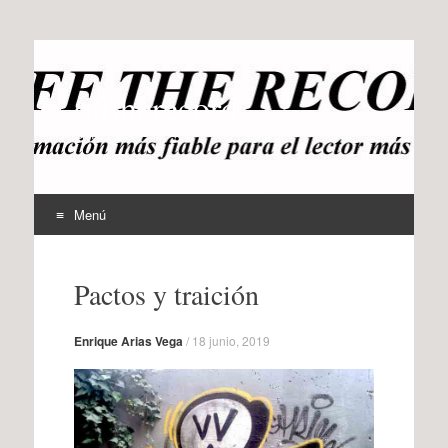
offtherecord
OTR
Menú
Ir
al
Pactos y traición
contenido
Enrique Arias Vega
/
18 junio, 2019