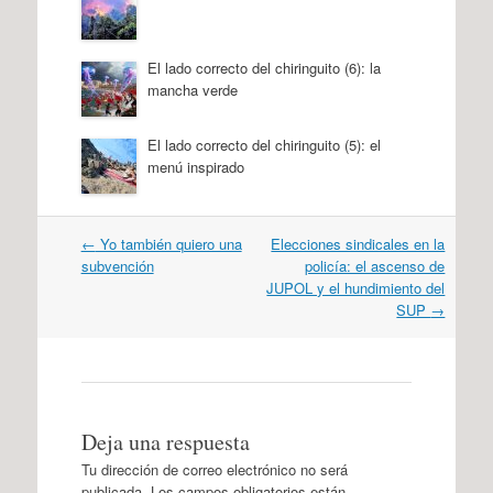
El lado correcto del chiringuito (6): la
mancha verde
El lado correcto del chiringuito (5): el
menú inspirado
Navegación
←
Yo también quiero una
Elecciones sindicales en la
por
subvención
policía: el ascenso de
artículos
JUPOL y el hundimiento del
SUP
→
Deja una respuesta
Tu dirección de correo electrónico no será
publicada.
Los campos obligatorios están