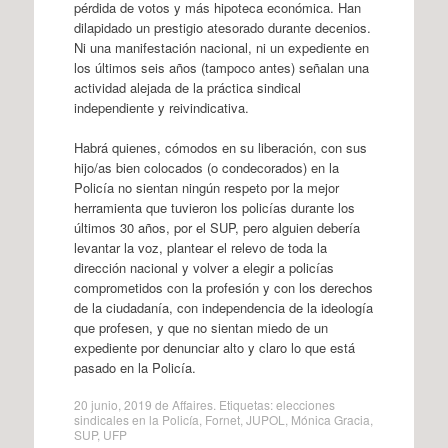
pérdida de votos y más hipoteca económica. Han
dilapidado un prestigio atesorado durante decenios.
Ni una manifestación nacional, ni un expediente en
los últimos seis años (tampoco antes) señalan una
actividad alejada de la práctica sindical
independiente y reivindicativa.
Habrá quienes, cómodos en su liberación, con sus
hijo/as bien colocados (o condecorados) en la
Policía no sientan ningún respeto por la mejor
herramienta que tuvieron los policías durante los
últimos 30 años, por el SUP, pero alguien debería
levantar la voz, plantear el relevo de toda la
dirección nacional y volver a elegir a policías
comprometidos con la profesión y con los derechos
de la ciudadanía, con independencia de la ideología
que profesen, y que no sientan miedo de un
expediente por denunciar alto y claro lo que está
pasado en la Policía.
20 junio, 2019
de
Affaires
. Etiquetas:
elecciones
sindicales en la Policía
,
Fornet
,
JUPOL
,
Mónica Gracia
,
SUP
,
UFP