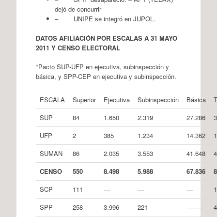
dejó de concurrir
– UNIPE se integró en JUPOL.
DATOS AFILIACIÓN POR ESCALAS A 31 MAYO
2011 Y CENSO ELECTORAL
*Pacto SUP-UFP en ejecutiva, subinspección y
básica, y SPP-CEP en ejecutiva y subinspección.
ESCALA
Superior
Ejecutiva
Subinspección
Básica
T
SUP
84
1.650
2.319
27.286
3
UFP
2
385
1.234
14.362
1
SUMAN
86
2.035
3.553
41.648
4
C
E
NS
O
550
8.
4
9
8
5.
9
8
8
67
.
8
3
6
8
SCP
111
—
—
—
1
SPP
258
3.996
221
——–
4