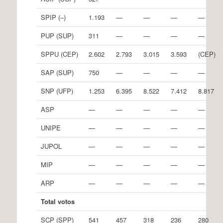
SPIP (–)
1.193
—
—
—
—
PUP (SUP)
311
—
—
—
—
SPPU (CEP)
2.602
2.793
3.015
3.593
(CEP)
SAP (SUP)
750
—
—
—
—
SNP (UFP)
1.253
6.395
8.522
7.412
8.817
ASP
—
—
—
—
—
UNIPE
—
—
—
—
—
JUPOL
—
—
—
—
—
MIP
—
—
—
—
—
ARP
—
—
—
—
—
T
o
t
a
l votos
SCP (SPP)
541
457
318
236
280