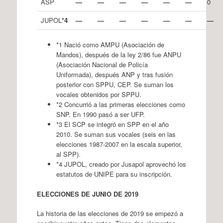
ASP
—
—
—
—
—
—
0
JUPOL
*4
—
—
—
—
—
—
—
*1 Nació como AMPU (Asociación de
Mandos), después de la ley 2/86 fue ANPU
(Asociación Nacional de Policía
Uniformada), después ANP y tras fusión
posterior con SPPU, CEP. Se suman los
vocales obtenidos por SPPU.
*2 Concurrió a las primeras elecciones como
SNP. En 1990 pasó a ser UFP.
*3 El SCP se integró en SPP en el año
2010. Se suman sus vocales (seis en las
elecciones 1987-2007 en la escala superior,
al SPP).
*4 JUPOL, creado por Jusapol aprovechó los
estatutos de UNIPE para su inscripción.
ELECCIONES DE JUNIO DE 2019
La historia de las elecciones de 2019 se empezó a