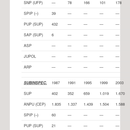
SNP (UFP)
—
78
166
101
178
SPIP (–)
39
—
—
—
—
PUP (SUP)
432
—
—
—
—
SAP (SUP)
6
—
—
—
—
ASP
—
—
—
—
—
JUPOL
—
—
—
—
—
ARP
—
—
—
—
—
SUBINSPEC.
1987
1991
1995
1999
2003
SUP
402
352
659
1.019
1.670
ANPU (CEP)
1.835
1.337
1.439
1.504
1.588
SPIP (–)
60
—
—
—
—
PUP (SUP)
21
—
—
—
—