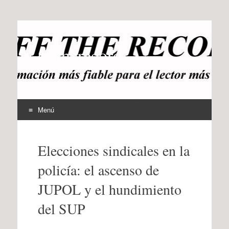
offtherecord
OTR
Menú
Ir
al
Elecciones sindicales en la
contenido
policía: el ascenso de
JUPOL y el hundimiento
del SUP