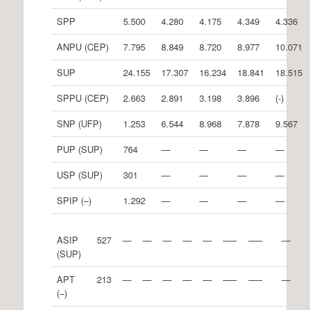
SPP
5.500
4.280
4.175
4.349
4.336
ANPU (CEP)
7.795
8.849
8.720
8.977
10.071
SUP
24.155
17.307
16.234
18.841
18.515
SPPU (CEP)
2.663
2.891
3.198
3.896
(-)
SNP (UFP)
1.253
6.544
8.968
7.878
9.567
PUP (SUP)
764
—
—
—
—
USP (SUP)
301
—
—
—
—
SPIP (–)
1.292
—
—
—
—
ASIP
527
—
—
—
—
—
—–
—–
—
(SUP)
APT
213
—
—
—
—
—
—–
—–
—
(–)