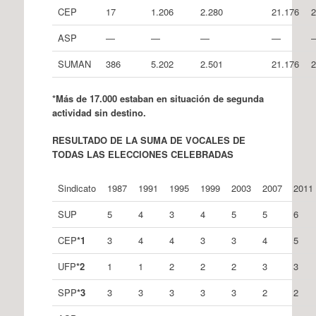
CEP
17
1.206
2.280
21.176
2
ASP
—
—
—
—
SUMAN
386
5.202
2.501
21.176
2
*
M
á
s de 17.000 estaban en situación de segunda
actividad sin destino.
RESULTADO DE LA SUMA DE VOCALES DE
TODAS LAS ELECCIONES CELEBRADAS
Sindicato
1987
1991
1995
1999
2003
2007
2011
SUP
5
4
3
4
5
5
6
CEP
*
1
3
4
4
3
3
4
5
UFP
*
2
1
1
2
2
2
3
3
SPP
*
3
3
3
3
3
3
2
2