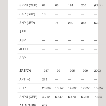
SPPU (CEP)
61
63
124
205
(CEP)
SAP (SUP)
18
—
—
—
—
SNP (UFP)
—
71
280
365
572
SPP
—
—
—
—
—
ASP
—
—
—
—
—
JUPOL
—
—
—
—
—
ARP
—
—
—
—
—
B
Á
SICA
1987
1991
1995
1999
2003
APT (–)
213
—
—
—
—
SUP
23.692
16.140
14.890
17.055
15.857
ANPU (CEP)
4.712
6.647
6.473
6.729
7.884
ASIP (SUP)
527
—
—
—
—