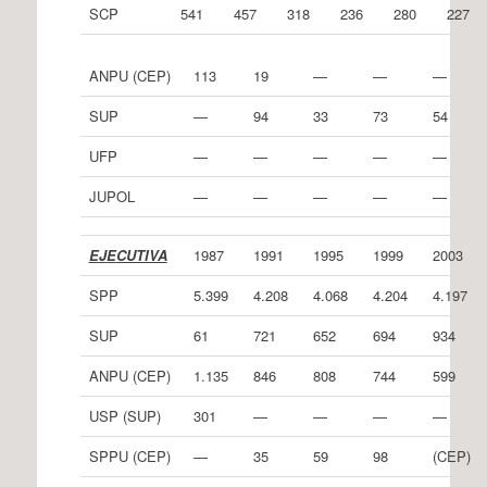
SCP
541
457
318
236
280
227
ANPU (CEP)
113
19
—
—
—
SUP
—
94
33
73
54
UFP
—
—
—
—
—
JUPOL
—
—
—
—
—
E
J
E
CUTIVA
1987
1991
1995
1999
2003
SPP
5.399
4.208
4.068
4.204
4.197
SUP
61
721
652
694
934
ANPU (CEP)
1.135
846
808
744
599
USP (SUP)
301
—
—
—
—
SPPU (CEP)
—
35
59
98
(CEP)