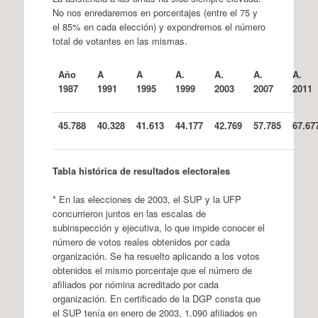
No nos enredaremos en porcentajes (entre el 75 y
el 85% en cada elección) y expondremos el número
total de votantes en las mismas.
A
ñ
o
A
A
A
.
A
.
A
.
A
.
1987
1991
1995
1999
2003
2007
2011
45.78
8
40.32
8
41.61
3
44.17
7
42.76
9
57.78
5
67.67
Tabla histórica de resultados electorales
* En las elecciones de 2003, el SUP y la UFP
concurrieron juntos en las escalas de
subinspección y ejecutiva, lo que impide conocer el
número de votos reales obtenidos por cada
organización. Se ha resuelto aplicando a los votos
obtenidos el mismo porcentaje que el número de
afiliados por nómina acreditado por cada
organización. En certificado de la DGP consta que
el SUP tenía en enero de 2003, 1.090 afiliados en