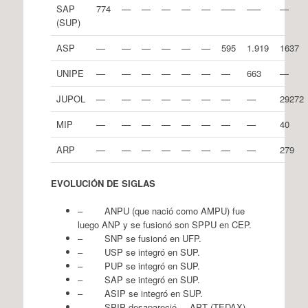
SAP
774
—
—
—
—
—
—–
—–
—
(SUP)
ASP
—
—
—
—
—
—
595
1.919
1637
UNIPE
—
—
—
—
—
—
—
663
—
JUPOL
—
—
—
—
—
—
—
—
29272
MIP
—
—
—
—
—
—
—
—
40
ARP
—
—
—
—
—
—
—
—
279
EVOLUCIÓN DE SIGLAS
– ANPU (que nació como AMPU) fue
luego ANP y se fusionó son SPPU en CEP.
– SNP se fusionó en UFP.
– USP se integró en SUP.
– PUP se integró en SUP.
– SAP se integró en SUP.
– ASIP se integró en SUP.
– SPIP desapareció. – APT (TEDAX)