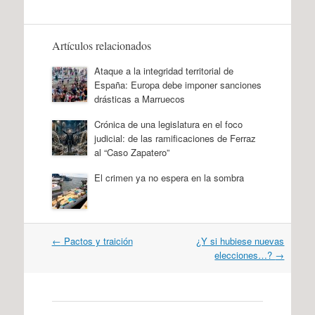
Artículos relacionados
Ataque a la integridad territorial de
España: Europa debe imponer sanciones
drásticas a Marruecos
Crónica de una legislatura en el foco
judicial: de las ramificaciones de Ferraz
al “Caso Zapatero”
El crimen ya no espera en la sombra
Navegación
←
Pactos y traición
¿Y si hubiese nuevas
por
elecciones…?
→
artículos