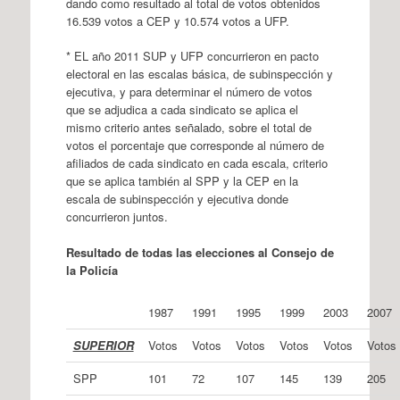
dando como resultado al total de votos obtenidos
16.539 votos a CEP y 10.574 votos a UFP.
* EL año 2011 SUP y UFP concurrieron en pacto
electoral en las escalas básica, de subinspección y
ejecutiva, y para determinar el número de votos
que se adjudica a cada sindicato se aplica el
mismo criterio antes señalado, sobre el total de
votos el porcentaje que corresponde al número de
afiliados de cada sindicato en cada escala, criterio
que se aplica también al SPP y la CEP en la
escala de subinspección y ejecutiva donde
concurrieron juntos.
Resultado de todas las elecciones al Consejo de
la Policía
1987
1991
1995
1999
2003
2007
SUPERIOR
Votos
Votos
Votos
Votos
Votos
Votos
SPP
101
72
107
145
139
205