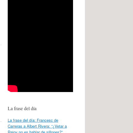
La frase del día
La frase del día: Francesc de
Carreras a Albert Rivera: “¿Vetar a
Rajoy no es hablar de sillones?”