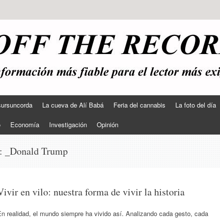
sursuncorda
La cueva de Alí Babá
Feria del cannabis
La foto del día
o
Economía
Investigación
Opinión
s:
_Donald Trump
Vivir en vilo: nuestra forma de vivir la historia
n realidad, el mundo siempre ha vivido así. Analizando cada gesto, cada