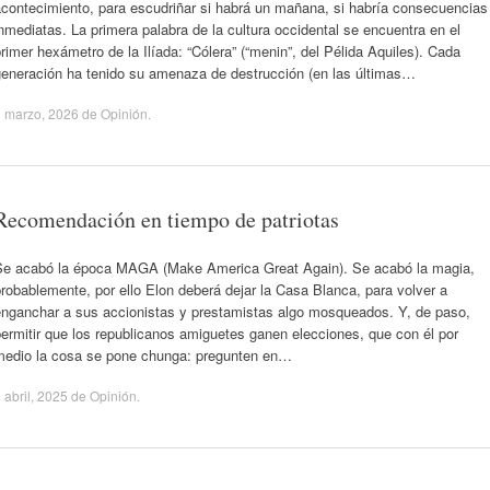
acontecimiento, para escudriñar si habrá un mañana, si habría consecuencias
nmediatas. La primera palabra de la cultura occidental se encuentra en el
rimer hexámetro de la Ilíada: “Cólera” (“menin”, del Pélida Aquiles). Cada
generación ha tenido su amenaza de destrucción (en las últimas…
 marzo, 2026
de
Opinión
.
Recomendación en tiempo de patriotas
Se acabó la época MAGA (Make America Great Again). Se acabó la magia,
robablemente, por ello Elon deberá dejar la Casa Blanca, para volver a
enganchar a sus accionistas y prestamistas algo mosqueados. Y, de paso,
ermitir que los republicanos amiguetes ganen elecciones, que con él por
medio la cosa se pone chunga: pregunten en…
 abril, 2025
de
Opinión
.