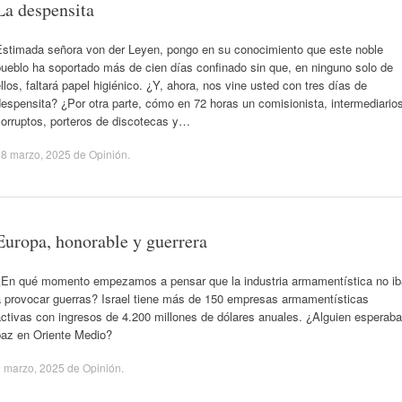
La despensita
Estimada señora von der Leyen, pongo en su conocimiento que este noble
ueblo ha soportado más de cien días confinado sin que, en ninguno solo de
llos, faltará papel higiénico. ¿Y, ahora, nos vine usted con tres días de
espensita? ¿Por otra parte, cómo en 72 horas un comisionista, intermediario
corruptos, porteros de discotecas y…
28 marzo, 2025
de
Opinión
.
Europa, honorable y guerrera
¿En qué momento empezamos a pensar que la industria armamentística no ib
a provocar guerras? Israel tiene más de 150 empresas armamentísticas
ctivas con ingresos de 4.200 millones de dólares anuales. ¿Alguien esperaba
paz en Oriente Medio?
 marzo, 2025
de
Opinión
.