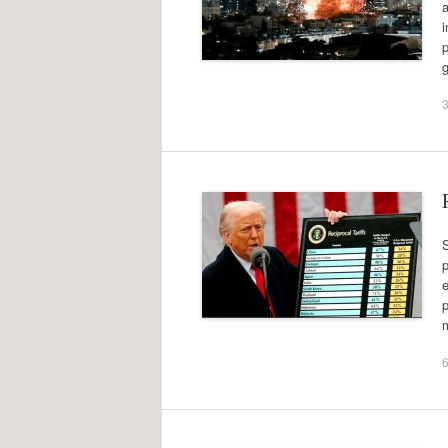
i
p
3
p
p
6