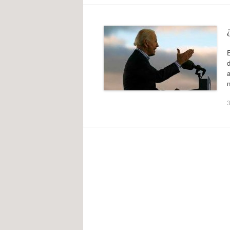
d
a
n
3