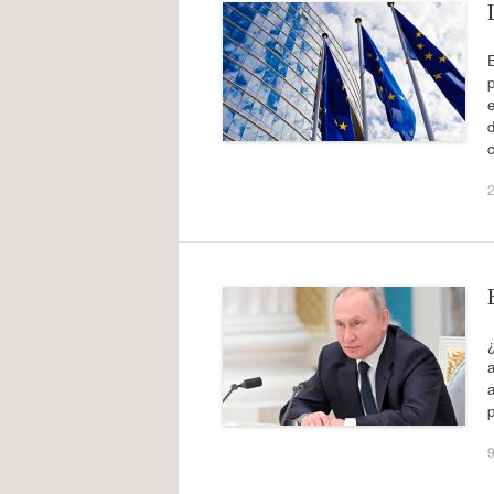
p
e
d
a
9