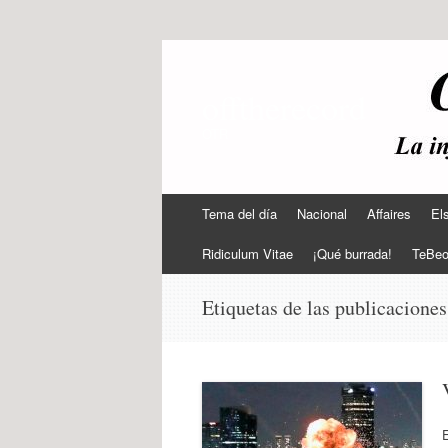
offtherecord
OTR
Ir
Tema del día
Nacional
Affaires
El
al
contenido
Ridiculum Vitae
¡Qué burrada!
TeBe
Etiquetas de las publicacione
E