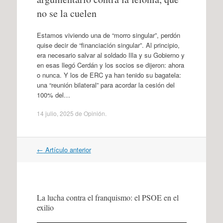
no se la cuelen
Estamos viviendo una de “morro singular”, perdón
quise decir de “financiación singular”. Al principio,
era necesario salvar al soldado Illa y su Gobierno y
en esas llegó Cerdán y los socios se dijeron: ahora
o nunca. Y los de ERC ya han tenido su bagatela:
una “reunión bilateral” para acordar la cesión del
100% del…
14 julio, 2025
de
Opinión
.
Navegación
←
Artículo anterior
por
artículos
La lucha contra el franquismo: el PSOE en el
exilio