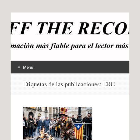
offtherecord
OTR
Menú
Ir
Etiquetas de las publicaciones:
ERC
al
contenido