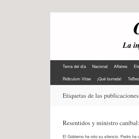
offtherecord
OTR
Ir
Tema del día
Nacional
Affaires
El
al
contenido
Ridiculum Vitae
¡Qué burrada!
TeBe
Etiquetas de las publicacione
Resentidos y ministro caníbal:
El Gobierno ha roto su silencio. Pedro ha 