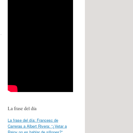
La frase del día
La frase del día: Francesc de
Carreras a Albert Rivera: “¿Vetar a
Rajoy no es hablar de sillones?”