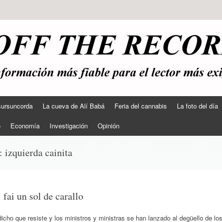
sursuncorda
La cueva de Alí Babá
Feria del cannabis
La foto del día
o
Economía
Investigación
Opinión
s:
izquierda cainita
 fai un sol de carallo
dicho que resiste y los ministros y ministras se han lanzado al degüello de lo