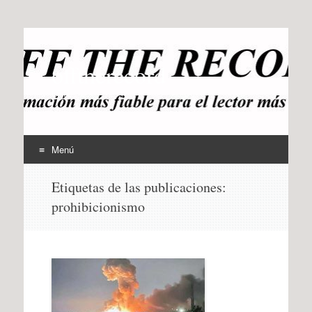
offtherecord
OTR
Menú
Ir
Etiquetas de las publicaciones:
al
prohibicionismo
contenido