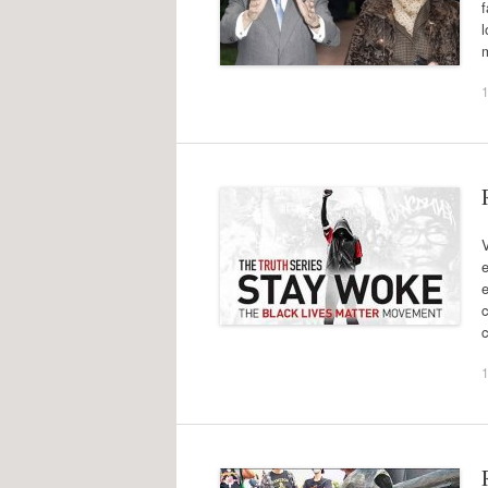
l
1
V
e
e
c
1