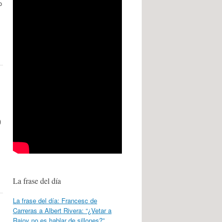
o
)
La frase del día
La frase del día: Francesc de
Carreras a Albert Rivera: “¿Vetar a
Rajoy no es hablar de sillones?”