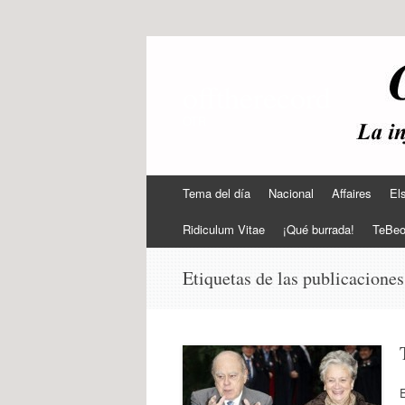
offtherecord
OTR
Ir
Tema del día
Nacional
Affaires
El
al
contenido
Ridiculum Vitae
¡Qué burrada!
TeBe
Etiquetas de las publicacione
E