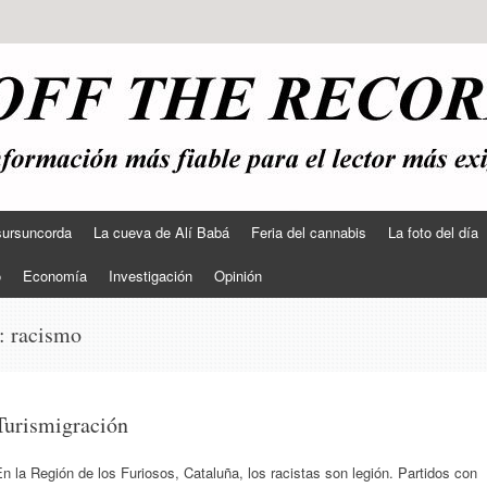
sursuncorda
La cueva de Alí Babá
Feria del cannabis
La foto del día
o
Economía
Investigación
Opinión
s:
racismo
Turismigración
n la Región de los Furiosos, Cataluña, los racistas son legión. Partidos con