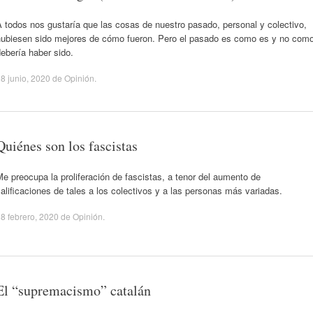
 todos nos gustaría que las cosas de nuestro pasado, personal y colectivo,
hubiesen sido mejores de cómo fueron. Pero el pasado es como es y no com
ebería haber sido.
8 junio, 2020
de
Opinión
.
Quiénes son los fascistas
e preocupa la proliferación de fascistas, a tenor del aumento de
alificaciones de tales a los colectivos y a las personas más variadas.
8 febrero, 2020
de
Opinión
.
El “supremacismo” catalán