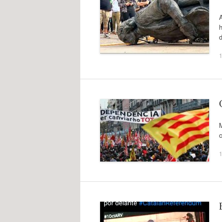
A
d
1
M
c
1