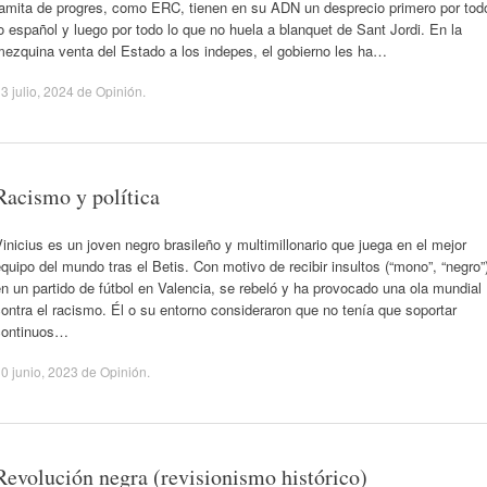
famita de progres, como ERC, tienen en su ADN un desprecio primero por tod
o español y luego por todo lo que no huela a blanquet de Sant Jordi. En la
mezquina venta del Estado a los indepes, el gobierno les ha…
3 julio, 2024
de
Opinión
.
Racismo y política
inicius es un joven negro brasileño y multimillonario que juega en el mejor
quipo del mundo tras el Betis. Con motivo de recibir insultos (“mono”, “negro”
n un partido de fútbol en Valencia, se rebeló y ha provocado una ola mundial
ontra el racismo. Él o su entorno consideraron que no tenía que soportar
continuos…
0 junio, 2023
de
Opinión
.
Revolución negra (revisionismo histórico)