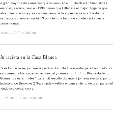
a gran mayoría de alemanes que vivieron en el III Reich eran buenísimas
ersonas, seguro, pero en 1938 creían que Hitler era el mejor dirigente que
abían tenido nunca y se convencieron de la supremacía aria. Hasta los
ustríacos votaron en un 99,73 por ciento a favor de su integración en la
Alemania nazi.
 octubre, 2017
de
Opinión
.
Un racista en la Casa Blanca
“Pase lo que pase, ya hemos perdido. La mitad de nuestro país ha votado por
a supremacía blanca, el acoso sexual y demás. El Ku Klux Klan está feliz.
eberíamos estar tristes”. Este tuit -escrito durante la jornada electoral por un
iudadano de Brooklyn (@baratunde)– refleja el pensamiento de gran parte del
mundo occidental sobre…
11 noviembre, 2016
de
Opinión
.