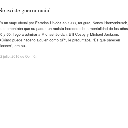
No existe guerra racial
n un viaje oficial por Estados Unidos en 1988, mi guía, Nancy Hartzenbusch
me comentaba que su padre, un racista heredero de la mentalidad de los años
0 y 60, llegó a admirar a Michael Jordan, Bill Cosby y Michael Jackson.
“¿Cómo puede hacerlo alguien como tú?”, le preguntaba. “Es que parecen
blancos”, era su…
2 julio, 2016
de
Opinión
.