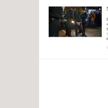
E
5
1