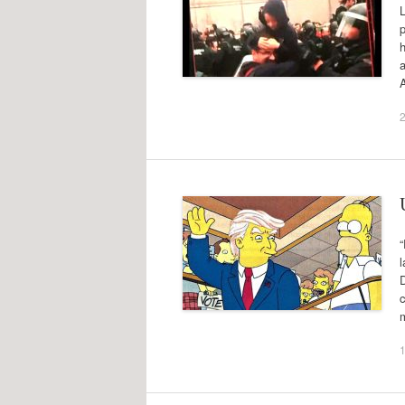
L
p
h
a
2
l
D
c