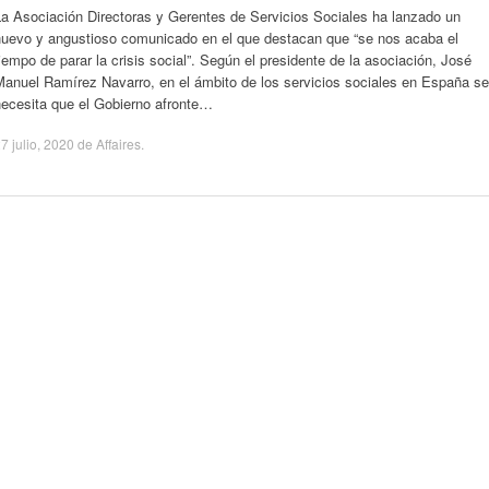
La Asociación Directoras y Gerentes de Servicios Sociales ha lanzado un
nuevo y angustioso comunicado en el que destacan que “se nos acaba el
iempo de parar la crisis social”. Según el presidente de la asociación, José
Manuel Ramírez Navarro, en el ámbito de los servicios sociales en España se
necesita que el Gobierno afronte…
7 julio, 2020
de
Affaires
.