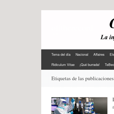
offtherecord
OTR
Ir
Tema del día
Nacional
Affaires
El
al
contenido
Ridiculum Vitae
¡Qué burrada!
TeBe
Etiquetas de las publicacione