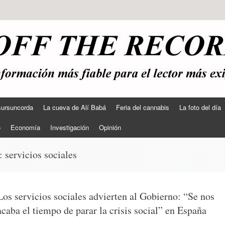
sursuncorda
La cueva de Alí Babá
Feria del cannabis
La foto del día
o
Economía
Investigación
Opinión
s:
servicios sociales
Los servicios sociales advierten al Gobierno: “Se nos
acaba el tiempo de parar la crisis social” en España