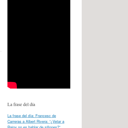
La frase del día
La frase del día: Francesc de
Carreras a Albert Rivera: “¿Vetar a
Rajoy no es hablar de sillones?”