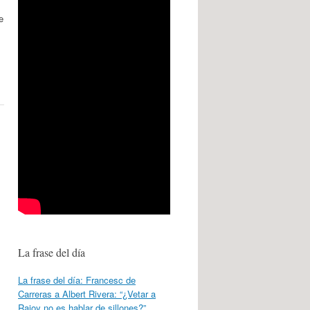
e
La frase del día
La frase del día: Francesc de
Carreras a Albert Rivera: “¿Vetar a
Rajoy no es hablar de sillones?”