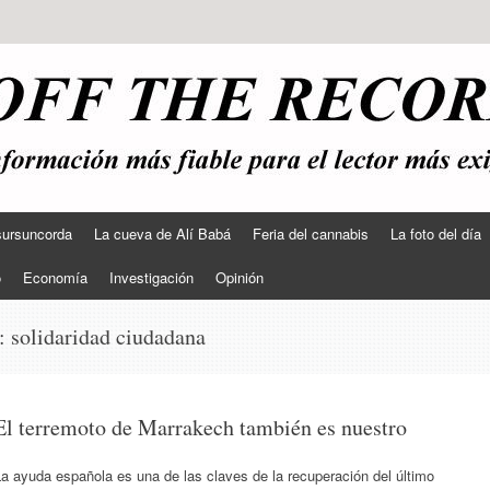
sursuncorda
La cueva de Alí Babá
Feria del cannabis
La foto del día
o
Economía
Investigación
Opinión
s:
solidaridad ciudadana
El terremoto de Marrakech también es nuestro
a ayuda española es una de las claves de la recuperación del último