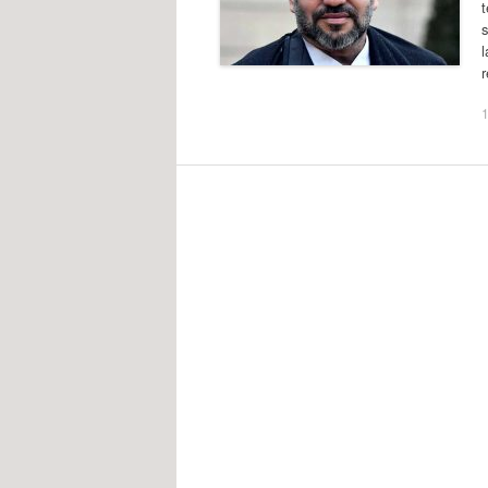
t
s
l
1