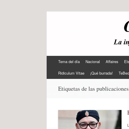
offtherecord
OTR
Ir
Tema del día
Nacional
Affaires
El
al
contenido
Ridiculum Vitae
¡Qué burrada!
TeBe
Etiquetas de las publicacione
L