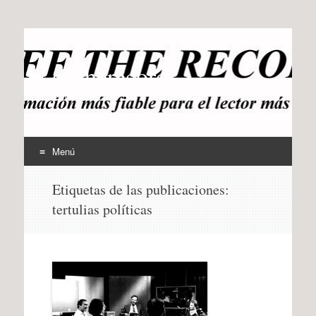
offtherecord
OTR
Menú
Ir
Etiquetas de las publicaciones:
al
tertulias políticas
contenido