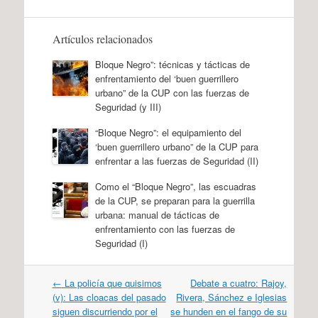
Artículos relacionados
Bloque Negro”: técnicas y tácticas de
enfrentamiento del ‘buen guerrillero
urbano” de la CUP con las fuerzas de
Seguridad (y III)
“Bloque Negro”: el equipamiento del
‘buen guerrillero urbano” de la CUP para
enfrentar a las fuerzas de Seguridad (II)
Como el “Bloque Negro”, las escuadras
de la CUP, se preparan para la guerrilla
urbana: manual de tácticas de
enfrentamiento con las fuerzas de
Seguridad (I)
Navegación
←
La policía que quisimos
Debate a cuatro: Rajoy,
por
(v): Las cloacas del pasado
Rivera, Sánchez e Iglesias
artículos
siguen discurriendo por el
se hunden en el fango de su