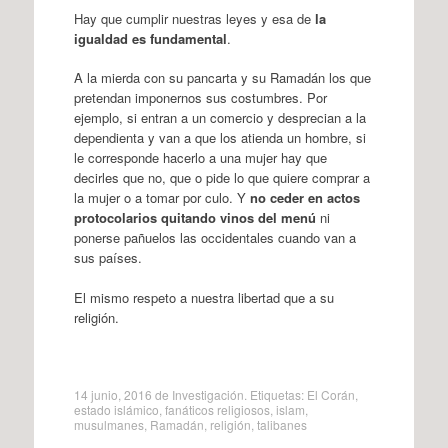
Hay que cumplir nuestras leyes y esa de
la
igualdad es fundamental
.
A la mierda con su pancarta y su Ramadán los que
pretendan imponernos sus costumbres. Por
ejemplo, si entran a un comercio y desprecian a la
dependienta y van a que los atienda un hombre, si
le corresponde hacerlo a una mujer hay que
decirles que no, que o pide lo que quiere comprar a
la mujer o a tomar por culo. Y
no ceder en actos
protocolarios quitando vinos del menú
ni
ponerse pañuelos las occidentales cuando van a
sus países.
El mismo respeto a nuestra libertad que a su
religión.
14 junio, 2016
de
Investigación
. Etiquetas:
El Corán
,
estado islámico
,
fanáticos religiosos
,
islam
,
musulmanes
,
Ramadán
,
religión
,
talibanes