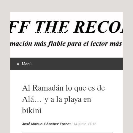
offtherecord
OTR
Menú
Ir
al
Al Ramadán lo que es de
contenido
Alá… y a la playa en
bikini
José Manuel Sánchez Fornet
/
14 junio, 2016