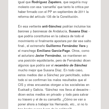
igual que
Rodríguez Zapatero
, que seguiría muy
molesto con esa ‘camarilla’ que tanto le critica por
haber firmado con el PP en septiembre de 2011 la
reforma del artículo 135 de la Constitución.
En esa vertiente
anti-Sánchez
podrían incluirse los
barones
y
baronesas
de Andalucía,
Susana Díaz
-
que podría constituirse en la cabeza de todo el
movimiento si finalmente apostara por dar ese salto
final-, el extremeño
Guillermo Fernández Vara
y
el manchego
Emiliano García-Page
. Otros, como
el asturiano
Javier Fernández
, se mantienen en
una posición equidistante, pero de Fernández dicen
algunos que podría ser el
recambio de Sánchez
mucho mejor que Susana Díaz. En todo caso,
estos medios dan a Sánchez por periclitado, sobre
todo si se confirman los malos resultados que el
CIS y otras encuestas otorgan a los socialistas en
Euskadi y Galicia. “Sánchez nos lleva al desastre -
dicen estos medios en privado- y todo para salvar
su trasero y el de su
camarilla
. ¿Cómo se van a
poner ahora a trabajar los Hernando, etc., si no lo
han hecho nunca fuera de la política?”.