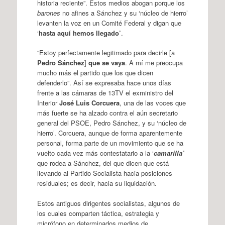
historia reciente”. Estos medios abogan porque los
barones
no afines a Sánchez y su ‘núcleo de hierro’
levanten la voz en un Comité Federal y digan que
‘
hasta aquí hemos llegado’
.
“Estoy perfectamente legitimado para decirle [a
Pedro Sánchez
]
que se vaya
. A mí me preocupa
mucho más el partido que los que dicen
defenderlo”. Así se expresaba hace unos días
frente a las cámaras de 13TV el exministro del
Interior
José Luis Corcuera
, una de las voces que
más fuerte se ha alzado contra el aún secretario
general del PSOE, Pedro Sánchez, y su ‘núcleo de
hierro’. Corcuera, aunque de forma aparentemente
personal, forma parte de un movimiento que se ha
vuelto cada vez más contestatario a la ‘
camarilla’
que rodea a Sánchez, del que dicen que está
llevando al Partido Socialista hacia posiciones
residuales; es decir, hacia su liquidación.
Estos antiguos dirigentes socialistas, algunos de
los cuales comparten táctica, estrategia y
micrófono en determinados medios de