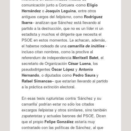
comunicación junto a Corcuera -como
Eligio
Hernández
o
Joaquín Leguina
, entre otros
antiguos cargos del
felipismo
, como
Rodríguez
Ibarra
– analizan que Sánchez está llevando al
partido a la destrucción, que no es un líder ni un
estadista y muchos el dirigente que necesita el
PSOE en estos momentos. Le achacan, además,
el haberse rodeado de una
camarilla de inútiles
-
incluso citan nombres, como la proclive al
referendum de independencia
Meritxell Batet
, el
secretario de Organización
César Luena
, los
pseudodirigentes
Óscar López
y
Antonio
Hernando
, o diputados como
Pedro Saura
y
Rafael Simancas
– que estarían llevando al partido
a la práctica extinción electoral.
En esas tesis rupturistas contra ‘Sánchez y su
camarilla’ podrían estar no sólo los citados
excargos
felipistas
y otros similares, sino también
zapateristas
y actuales barones del PSOE. Dicen
que el propio
Felipe González
estaría muy
contrariado con las políticas de Sánchez, al que