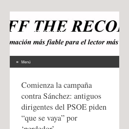
offtherecord
OTR
Menú
Ir
al
Comienza la campaña
contenido
contra Sánchez: antiguos
dirigentes del PSOE piden
“que se vaya” por
‘perdedor’