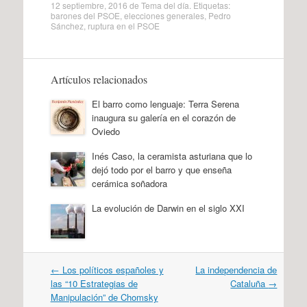
12 septiembre, 2016
de
Tema del día
. Etiquetas:
barones del PSOE
,
elecciones generales
,
Pedro
Sánchez
,
ruptura en el PSOE
Artículos relacionados
El barro como lenguaje: Terra Serena
inaugura su galería en el corazón de
Oviedo
Inés Caso, la ceramista asturiana que lo
dejó todo por el barro y que enseña
cerámica soñadora
La evolución de Darwin en el siglo XXI
Navegación
←
Los políticos españoles y
La independencia de
por
las “10 Estrategias de
Cataluña
→
artículos
Manipulación” de Chomsky