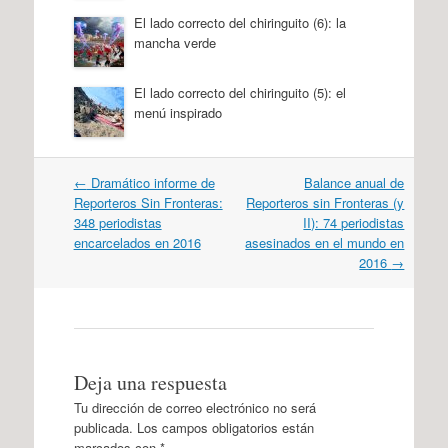
El lado correcto del chiringuito (6): la
mancha verde
El lado correcto del chiringuito (5): el
menú inspirado
Navegación
←
Dramático informe de
Balance anual de
por
Reporteros Sin Fronteras:
Reporteros sin Fronteras (y
artículos
348 periodistas
II): 74 periodistas
encarcelados en 2016
asesinados en el mundo en
2016
→
Deja una respuesta
Tu dirección de correo electrónico no será
publicada.
Los campos obligatorios están
marcados con
*