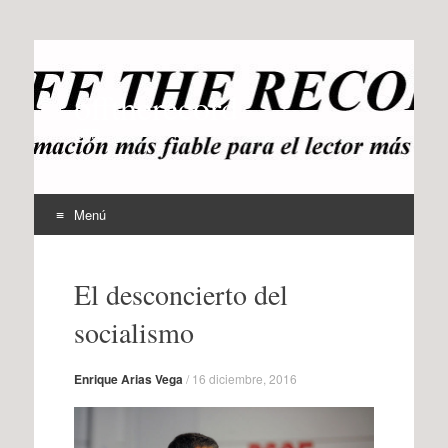
offtherecord
OTR
Menú
Ir
al
El desconcierto del
contenido
socialismo
Enrique Arias Vega
/
16 diciembre, 2016