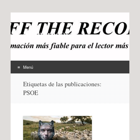
offtherecord
OTR
Menú
Ir
Etiquetas de las publicaciones:
al
PSOE
contenido