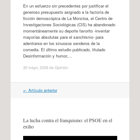
En un esfuerzo sin precedentes por justificar el
generoso presupuesto asignado a la factoría de
ficción demoscópica de La Moncloa, el Centro de
Investigaciones Sociológicas (CIS) ha abandonado
momentáneamente su deporte favorito -inventar
mayorías absolutas para el sanchismo- para
adentrarse en los sinuosos senderos de la
comedia. El último estudio publicado, titulado
Desinformación y humor,…
30 mayo, 2026
de
Opinión
.
Navegación
←
Artículo anterior
por
artículos
La lucha contra el franquismo: el PSOE en el
exilio