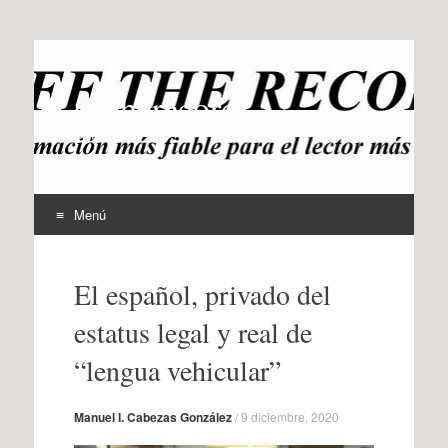
offtherecord
OTR
Menú
Ir
al
El español, privado del
contenido
estatus legal y real de
“lengua vehicular”
Manuel I. Cabezas González
/
9 diciembre, 2020