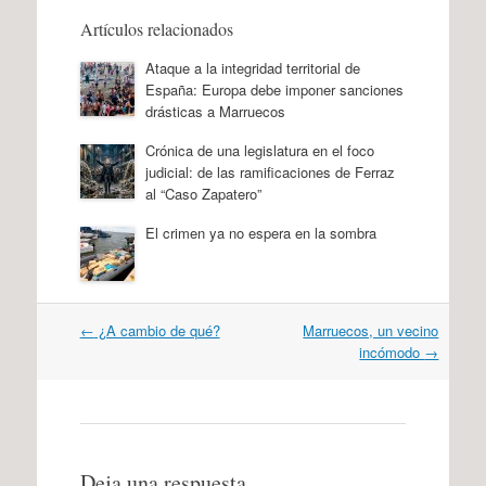
Artículos relacionados
Ataque a la integridad territorial de
España: Europa debe imponer sanciones
drásticas a Marruecos
Crónica de una legislatura en el foco
judicial: de las ramificaciones de Ferraz
al “Caso Zapatero”
El crimen ya no espera en la sombra
Navegación
←
¿A cambio de qué?
Marruecos, un vecino
por
incómodo
→
artículos
Deja una respuesta