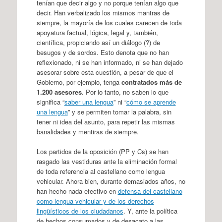
tenían que decir algo y no porque tenían algo que
decir. Han verbalizado los mismos mantras de
siempre, la mayoría de los cuales carecen de toda
apoyatura factual, lógica, legal y, también,
científica, propiciando así un diálogo (?) de
besugos y de sordos. Esto denota que no han
reflexionado, ni se han informado, ni se han dejado
asesorar sobre esta cuestión, a pesar de que el
Gobierno, por ejemplo, tenga
contratados más de
1.200 asesores
. Por lo tanto, no saben lo que
significa “
saber una lengua
” ni “
cómo se aprende
una lengua
” y se permiten tomar la palabra, sin
tener ni idea del asunto, para repetir las mismas
banalidades y mentiras de siempre.
Los partidos de la oposición (PP y Cs) se han
rasgado las vestiduras ante la eliminación formal
de toda referencia al castellano como lengua
vehicular. Ahora bien, durante demasiados años, no
han hecho nada efectivo en
defensa del castellano
como lengua vehicular y de los derechos
lingüísticos de los ciudadanos
. Y, ante la política
de hechos consumados y de desacato a las