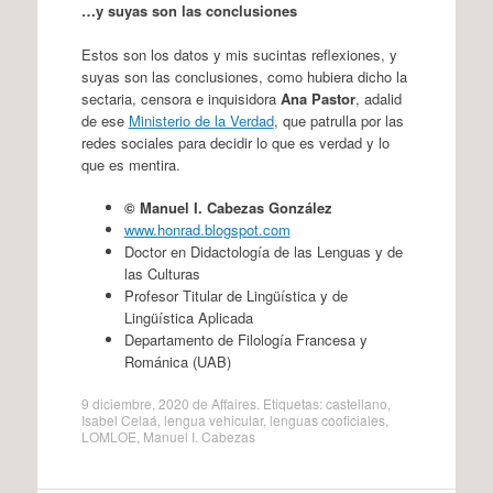
…y suyas son las conclusiones
Estos son los datos y mis sucintas reflexiones, y
suyas son las conclusiones, como hubiera dicho la
sectaria, censora e inquisidora
Ana Pastor
, adalid
de ese
Ministerio de la Verdad
, que patrulla por las
redes sociales para decidir lo que es verdad y lo
que es mentira.
© Manuel I. Cabezas González
www.honrad.blogspot.com
Doctor en Didactología de las Lenguas y de
las Culturas
Profesor Titular de Lingüística y de
Lingüística Aplicada
Departamento de Filología Francesa y
Románica (UAB)
9 diciembre, 2020
de
Affaires
. Etiquetas:
castellano
,
Isabel Celaá
,
lengua vehicular
,
lenguas cooficiales
,
LOMLOE
,
Manuel I. Cabezas