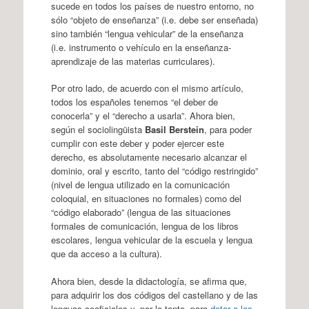
sucede en todos los países de nuestro entorno, no
sólo “objeto de enseñanza” (i.e. debe ser enseñada)
sino también “lengua vehicular” de la enseñanza
(i.e. instrumento o vehículo en la enseñanza-
aprendizaje de las materias curriculares).
Por otro lado, de acuerdo con el mismo artículo,
todos los españoles tenemos “el deber de
conocerla” y el “derecho a usarla”. Ahora bien,
según el sociolingüista
Basil Berstein
, para poder
cumplir con este deber y poder ejercer este
derecho, es absolutamente necesario alcanzar el
dominio, oral y escrito, tanto del “código restringido”
(nivel de lengua utilizado en la comunicación
coloquial, en situaciones no formales) como del
“código elaborado” (lengua de las situaciones
formales de comunicación, lengua de los libros
escolares, lengua vehicular de la escuela y lengua
que da acceso a la cultura).
Ahora bien, desde la didactología, se afirma que,
para adquirir los dos códigos del castellano y de las
lenguas cooficiales y, por lo tanto, para
dotar a los