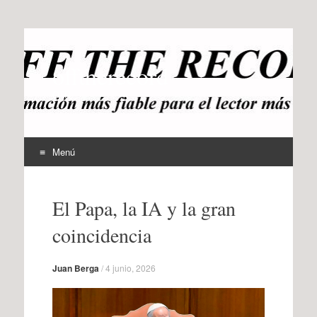
offtherecord
OTR
Menú
Ir
al
El Papa, la IA y la gran
contenido
coincidencia
Juan Berga
/
4 junio, 2026