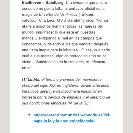
Beethoven
o
Spielberg
. Era evidente que a este
concurso no podía faltar el portavoz oficial de la
magia de
El señor de los Anillos
(
Tolkien
,
católico). Cita León XIV a
Gandalf
y dice: “No nos
atañe a nosotros dominar todas las mareas del
mundo, sino hacer lo que está en nuestras
manos… extirpando el mal en los campos que
conocemos, y dejando a los que vendrán después
una tierra limpia para la labranza”. O sea, que cada
cual a sus mareas, algo de proteccionismo se os
viene… Satisfacción en la izquierda, sí; eficacia,
no sé.
[1] Ludita
: el término proviene del movimiento
obrero del siglo XIX en Inglaterra, donde artesanos
británicos destruyeron maquinaria industrial en
protesta por la pérdida de empleos y el deterioro de
sus condiciones laborales [N. de la R.].
https://peregrinomundo1.webnode.es/l/el-
papa-la-ia-y-la-gran-coincidencia/