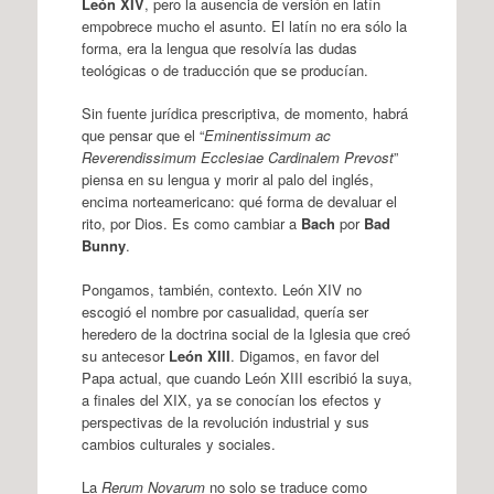
León XIV
, pero la ausencia de versión en latín
empobrece mucho el asunto. El latín no era sólo la
forma, era la lengua que resolvía las dudas
teológicas o de traducción que se producían.
Sin fuente jurídica prescriptiva, de momento, habrá
que pensar que el “
Eminentissimum ac
Reverendissimum Ecclesiae Cardinalem Prevost
”
piensa en su lengua y morir al palo del inglés,
encima norteamericano: qué forma de devaluar el
rito, por Dios. Es como cambiar a
Bach
por
Bad
Bunny
.
Pongamos, también, contexto. León XIV no
escogió el nombre por casualidad, quería ser
heredero de la doctrina social de la Iglesia que creó
su antecesor
León XIII
. Digamos, en favor del
Papa actual, que cuando León XIII escribió la suya,
a finales del XIX, ya se conocían los efectos y
perspectivas de la revolución industrial y sus
cambios culturales y sociales.
La
Rerum Novarum
no solo se traduce como