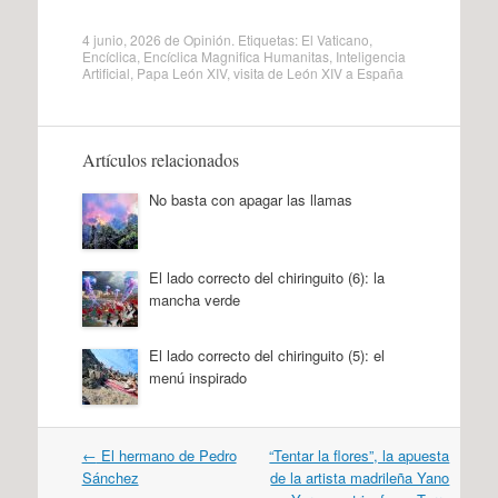
4 junio, 2026
de
Opinión
. Etiquetas:
El Vaticano
,
Encíclica
,
Encíclica Magnifica Humanitas
,
Inteligencia
Artificial
,
Papa León XIV
,
visita de León XIV a España
Artículos relacionados
No basta con apagar las llamas
El lado correcto del chiringuito (6): la
mancha verde
El lado correcto del chiringuito (5): el
menú inspirado
Navegación
←
El hermano de Pedro
“Tentar la flores”, la apuesta
por
Sánchez
de la artista madrileña Yano