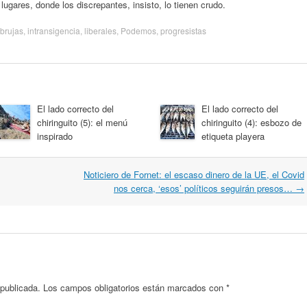
ugares, donde los discrepantes, insisto, lo tienen crudo.
brujas
,
intransigencia
,
liberales
,
Podemos
,
progresistas
El lado correcto del
El lado correcto del
chiringuito (5): el menú
chiringuito (4): esbozo de
inspirado
etiqueta playera
Noticiero de Fornet: el escaso dinero de la UE, el Covid
nos cerca, ‘esos’ políticos seguirán presos…
→
 publicada.
Los campos obligatorios están marcados con
*