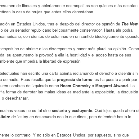
presumen de liberales y abiertamente cosmopolitas son quienes más desatan
ractican la caza de brujas que antes ellos denostaban.
icación en Estados Unidos, tras el despido del director de opinión de
The New
lo de un senador republicano belicosamente conservador. Hasta ahí podía
 norteamericano, con cientos de columnas en un sentido ideológicamente opuest
 neoyorkino de abrirse a los discrepantes y hacer más plural su opinión. Como
da, su aperturismo le provocó a ella la hostilidad y el acoso hasta de sus
biente que impedía la libertad de expresión.
lectuales han escrito una carta abierta reclamando el derecho a disentir sin
jo de nadie. Pues resulta que la
progresía de turno
los ha puesto a parir por
figuren nombres de izquierda como
Noam Chomsky
o
Margaret Atwood
. Lo
 “la forma de derrotar las malas ideas es mediante la exposición, la discusión
s o desecharlas”.
 muchas veces no es tal sino
sectario y excluyente
. Qué lejos queda ahora d
ltaire
de “estoy en desacuerdo con lo que dices, pero defenderé hasta la
mente lo contrario. Y no sólo en Estados Unidos, por supuesto, sino que