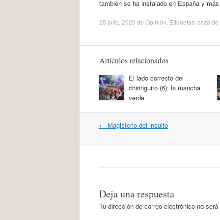
también se ha instalado en España y más l
25 julio, 2020
de
Opinión
. Etiquetas:
caza de 
Artículos relacionados
El lado correcto del
chiringuito (6): la mancha
verde
Navegación
←
Magisterio del insulto
por
artículos
Deja una respuesta
Tu dirección de correo electrónico no será