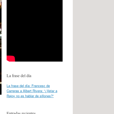
La frase del día
La frase del día: Francesc de
Carreras a Albert Rivera: “¿Vetar a
Rajoy no es hablar de sillones?”
Entradas recientes