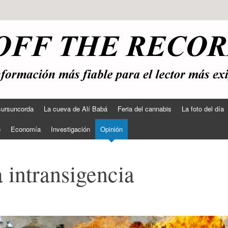
sursuncorda
La cueva de Alí Babá
Feria del cannabis
La foto del día
o
Economía
Investigación
Opinión
 intransigencia