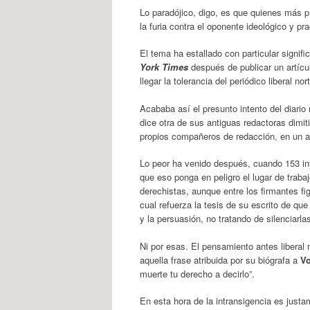
Lo paradójico, digo, es que quienes más 
la furia contra el oponente ideológico y p
El tema ha estallado con particular signif
York Times
después de publicar un artícu
llegar la tolerancia del periódico liberal
Acababa así el presunto intento del diario
dice otra de sus antiguas redactoras dimiti
propios compañeros de redacción, en un am
Lo peor ha venido después, cuando 153 inte
que eso ponga en peligro el lugar de traba
derechistas, aunque entre los firmantes 
cual refuerza la tesis de su escrito de que
y la persuasión, no tratando de silenciarla
Ni por esas. El pensamiento antes liberal
aquella frase atribuida por su biógrafa a
Vo
muerte tu derecho a decirlo”.
En esta hora de la intransigencia es justa