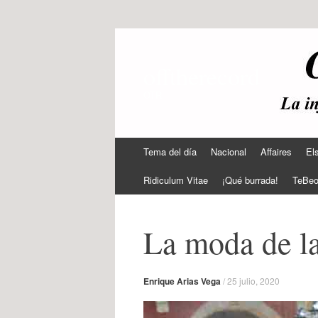
offtherecord
OTR
Ir
Tema del día
Nacional
Affaires
El
al
contenido
Ridiculum Vitae
¡Qué burrada!
TeBe
La moda de la
Enrique Arias Vega
/
25 julio, 2020