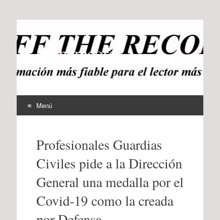
offtherecord
OTR
Menú
Ir
al
Profesionales Guardias
contenido
Civiles pide a la Dirección
General una medalla por el
Covid-19 como la creada
por Defensa