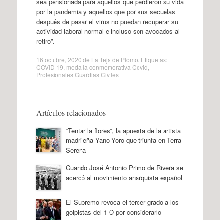
sea pensionada para aquellos que perdieron su vida
por la pandemia y aquellos que por sus secuelas
después de pasar el virus no puedan recuperar su
actividad laboral normal e incluso son avocados al
retiro”.
16 octubre, 2020
de
La Teja de Plomo
. Etiquetas:
COVID-19
,
medalla conmemorativa Covid
,
Profesionales Guardias Civiles
Artículos relacionados
“Tentar la flores”, la apuesta de la artista
madrileña Yano Yoro que triunfa en Terra
Serena
Cuando José Antonio Primo de Rivera se
acercó al movimiento anarquista español
El Supremo revoca el tercer grado a los
golpistas del 1-O por considerarlo