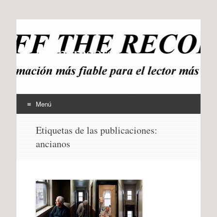
offtherecord
OTR
Menú
Ir
Etiquetas de las publicaciones:
al
ancianos
contenido